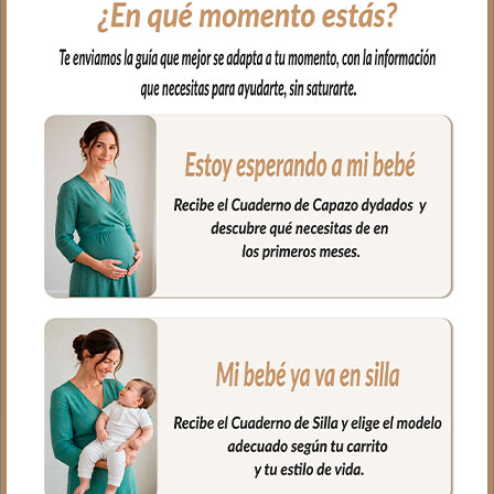
El complemento ideal para llevar a
nuestro bebe en brazos, para usar en el
capazo o en la cuna.
Por un lado, en tejido piqué bordado; un
piqué de algodón y por el otro en piqué
de algodón en liso con puntilla en todo el
borde.
Puedes lavar a mano o en lavadora,
siempre agua fría, jabones no abrasivos y
secado al natural.
Medidas 98 X 70cm