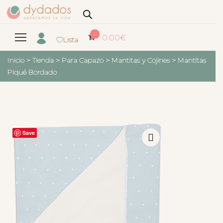
0
0.00
€
Lista
Inicio
>
Tienda
>
Para Capazo
>
Mantitas y Cojines
>
Mantitas
Piqué Bordado
Save