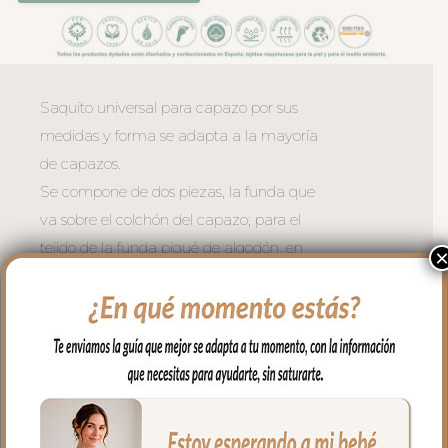
Saquito universal para capazo por sus
medidas y forma se adapta a la mayoría
de capazos.
Se compone de dos piezas, la funda que
va sobre el colchón del capazo; para el
tejido de la funda piqué de algodón, en
todo el borde lleva un volantito que
permite cubrir la cremallera para no
rozar al bebé en las piernitas.
Para la tapa del saco tejido piqué con
jaretas; un piqué de algodón.
El relleno de la funda es de micro fibra
hueca para mayor confort del bebé y