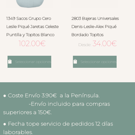
1349 Sacos Grupo Cero
2803 Bajeras Universales
Leslie Piqué Jaretas Celeste
Denis-Leslie-Alex Piqué
Puntilla y Topitos Blanco
Bordado Topitos
102.00
€
34.00
€
Desde:
Seleccionar opciones
Seleccionar opciones
● Coste Envío 3.90€ a la Península.
-Envío incluido para compras
superiores a 150€.
● Fecha tope servicio de pedidos 12 días
laborables.