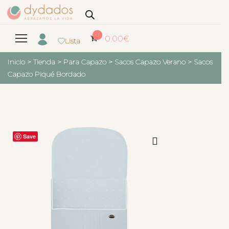
0
0.00
€
Lista
Inicio
>
Tienda
>
Para Capazo
>
Sacos Capazo Verano
>
Sacos
Capazo Piqué Bordado
Save