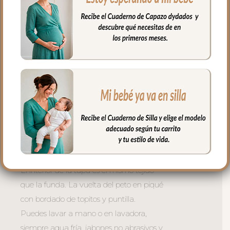
muy buena transpirabilidad. Por el revés
un tejido rejilla 3D para una mejor
ventilación.
La tapa del saco se une a la funda
mediante cremalleras laterales, siempre
al tono, que puedes abrir como necesites
o quitar la tapa entera y usar la funda
como colchoneta de capazo.
El relleno de la tapa es de micro fibra
hueca para mayor confort del bebé y
muy buena transpirabilidad.
El interior de la tapa es el mismo tejido
que la funda. La vuelta del peto en piqué
con bordado de topitos y puntilla.
Puedes lavar a mano o en lavadora,
siempre agua fría, jabones no abrasivos y