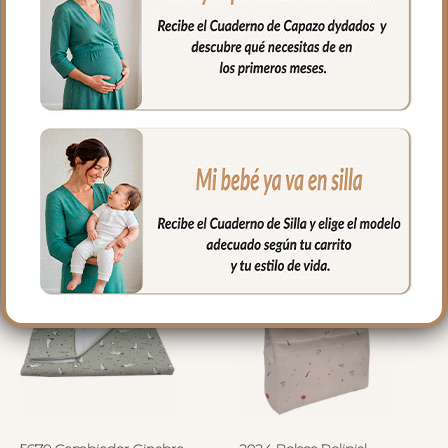
5668 Cambiador Siena
5669 Cambiador Dexter
Tostado
15.20
€
15.20
€
Seleccionar opciones
Seleccionar opciones