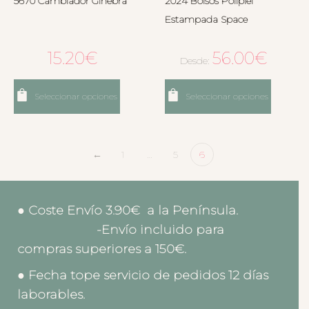
5670 Cambiador Ginebra
2024 Bolsos Polipiel
Estampada Space
15.20
€
56.00
€
Desde:
Seleccionar opciones
Seleccionar opciones
←
1
…
5
6
● Coste Envío 3.90€ a la Península.
-Envío incluido para
compras superiores a 150€.
● Fecha tope servicio de pedidos 12 días
laborables.