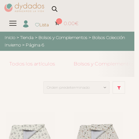
0
0.00
€
Lista
Inicio
>
Tienda
>
Bolsos y Complementos
>
Bolsos Colección
Invierno
> Página 6
Todos los artículos
Bolsos y Complementos