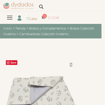
0
0.00
€
Lista
Inicio
>
Tienda
>
Bolsos y Complementos
>
Bolsos Colección
Invierno
>
Cambiadores Colección Invierno
Save