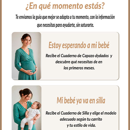
El complemento perfecto para llevar en
el bolso en los paseos y salidas con tu
bebé. Cambiador en tejido polipiel
estampada, una polipiel muy suave y
agradable.
En el interior tejido blanco e impermeable
para los posibles escapes del bebé.
Muy fácil de limpiar por ambos lados,
puedes limpiar con paño húmedo y
cuando necesites puedes lavar en
lavadora, siempre agua fría, jabones no
abrasivos y secado al natural.
Medidas: 38 x 58 cms