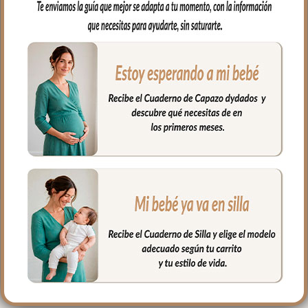
muy resistente e impermeable.
En el interior tejido blanco e impermeable
para los posibles escapes del bebé.
Muy fácil de limpiar por ambos lados,
puedes limpiar con paño húmedo y
cuando necesites puedes lavar en
lavadora, siempre agua fría, jabones no
abrasivos y secado al natural.
Medidas: 38 x 58 cms
PRODUCTOS
RELACIONADOS