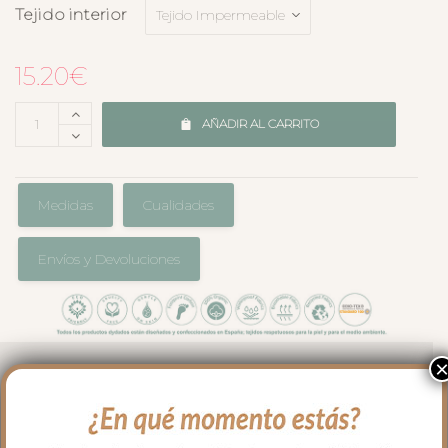
Tejido interior
15.20
€
AÑADIR AL CARRITO
Medidas
Cualidades
Envíos y Devoluciones
El complemento perfecto para llevar en
el bolso en los paseos y salidas con tu
bebé. Cambiador en tejido estampado