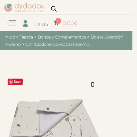
0
0.00
€
Lista
Inicio
>
Tienda
>
Bolsos y Complementos
>
Bolsos Colección
Invierno
>
Cambiadores Colección Invierno
Save