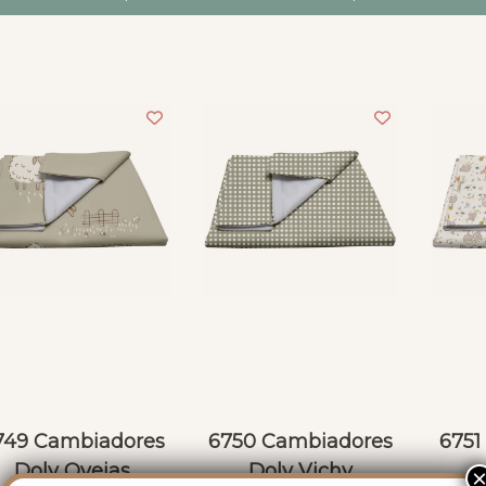
las, ofreciendo 
es, consejo...Lo dicho, 
endas y luego están 
ipo de empresas en las 
 gusto gastar el 
o
749 Cambiadores
6750 Cambiadores
6751
Doly Ovejas
Doly Vichy