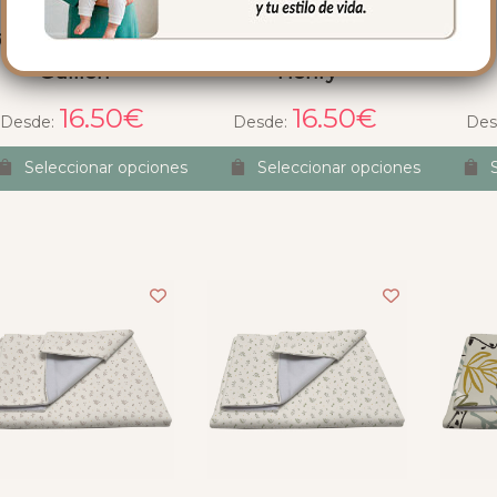
753 Cambiadores
6754 Cambiadores
6755
Guillen
Henry
16.50
€
16.50
€
Desde:
Desde:
Des
Seleccionar opciones
Seleccionar opciones