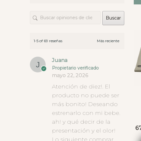
las te
opcion
Buscar
hay ti
este t
que da
diner
1-5 of 69 reseñas
Juana
Propietario verificado
mayo 22, 2026
Atención de diez!. El
producto no puede ser
más bonito! Deseando
estrenarlo con mi bebe.
ah! y qué decir de la
6
presentación y el olor!
Lo siguiente comprar