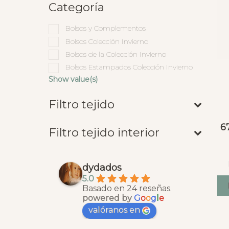
Categoría
Bolsos y Complementos
Bolsos Colección Invierno
Bolsos de la Colección Invierno
Bolsos Estampados Colección Invierno
Show value(s)
Filtro tejido
6
Filtro tejido interior
dydados
5.0
Basado en 24 reseñas.
powered by
G
o
o
g
l
e
valóranos en