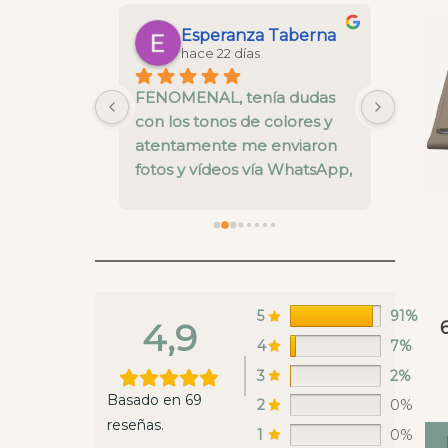
Maria Gonzalez Saborido
Esperanza Taberna
hace 22 días
 la cesta 
FENOMENAL, tenía dudas 
La cal
 y todo un 
con los tonos de colores y 
está b
nos ha 
atentamente me enviaron 
pre ve
alles del 
fotos y vídeos vía WhatsApp, 
nivel.
el envío super rápido y una 
fallo 
calidad muy buena
enviar
recoge
en es
estaba
ya rep
5
91%
4,9
hacer 
4
7%
Whats
3
2%
lunes 
Basado en 69
2
0%
un sáb
reseñas.
envian
1
0%