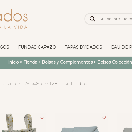
Búsqueda
de
productos
OGOS
FUNDAS CAPAZO
TAPAS DYDADOS
EAU DE 
Inicio
>
Tienda
>
Bolsos y Complementos
>
Bolsos Colección
strando 25–48 de 128 resultados