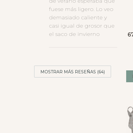
de verano esperaba que
fuese más ligero. Lo veo
demasiado caliente y
casi igual de grosor que
el saco de invierno
6
MOSTRAR MÁS RESEÑAS (64)