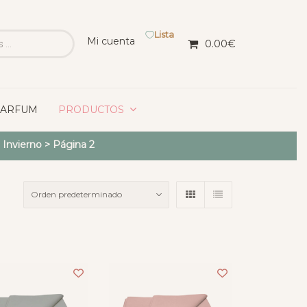
Lista
Mi cuenta
0.00
€
PARFUM
PRODUCTOS
 Invierno
> Página 2