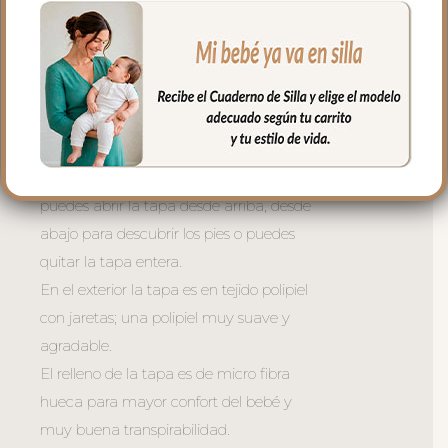
de libro.
En la zona de los pies una trasera elástica
para sujetar la funda en la parte de
abajo.
La tapa del saco va sujeta a la funda
mediante cremalleras laterales, siempre a
tono y de doble carro, de forma que
puedes abrir la tapa desde arriba, desde
abajo para descubrir los pies o puedes
quitar la tapa entera.
En el exterior la tapa es en tejido polipiel
con jaretas; una polipiel muy suave y
agradable.
El relleno de la tapa es de micro fibra
hueca para mayor confort del bebé y
muy buena transpirabilidad.