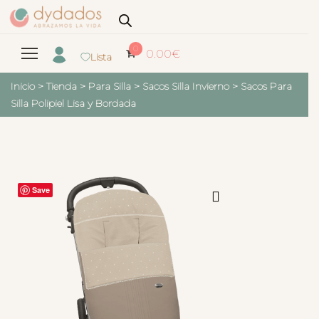
0
0.00
€
Lista
Inicio
>
Tienda
>
Para Silla
>
Sacos Silla Invierno
>
Sacos Para
Silla Polipiel Lisa y Bordada
Save