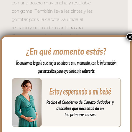
con una trasera muy ancha y regulable
con goma. También lleva las cintas y las
gomitas por si la capota va unida al
respaldo y no puedes usar la trasera.
Cuenta con un sistema de sujeción
adicional el S_PLUS para conseguir que
a la funda quede mejor sujeta al
respaldo. Son unas cintas que pasas por
las aberturas de los arneses en el respaldo
hasta pasar a la parte posterior y se
abrochan entre ellas.
Las aberturas verticales en el respaldo y
ojales en el culete son aptas para la salida
de arenes de todo tipo de sillas.
Abertura en el centro de la funda para
permitir plegar las sillas que tienen cierre