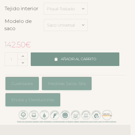
Tejido interior
Modelo de
saco
142.50
€
AÑADIR AL CARRITO
Cualidades
Medidas Sacos Silla
Envíos y Devoluciones