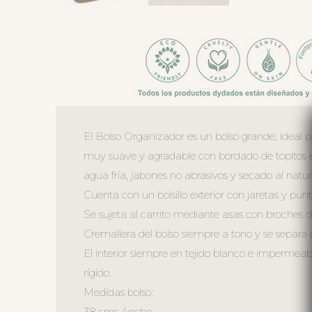
El Bolso Organizador es un bolso grande, ideal para
muy suave y agradable con bordado de topitos en
agua fría, jabones no abrasivos y secado al natura
Cuenta con un bolsillo exterior con jaretas y punti
Se sujeta al carrito mediante asas con broches d
Cremallera del bolso siempre a tono y se separa 
El interior siempre en tejido blanco e impermeable
rígido.
Medidas bolso:
38 cms Ancho