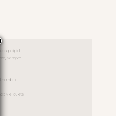
×
 una polipiel
ora, siempre
al hombro.
ado y el culete