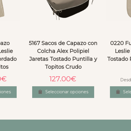
pazo
5167 Sacos de Capazo con
0220 Fu
eslie
Colcha Alex Polipiel
Leslie
ordado
Jaretas Tostado Puntilla y
Tostado P
itos
Topitos Crudo
0
€
127.00
€
Desd
iones
Seleccionar opciones
Sel