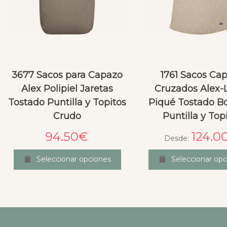
3677 Sacos para Capazo
1761 Sacos Ca
Alex Polipiel Jaretas
Cruzados Alex-L
Tostado Puntilla y Topitos
Piqué Tostado B
Crudo
Puntilla y Top
94.50
€
124.0
Desde:
Seleccionar opciones
Seleccionar opc