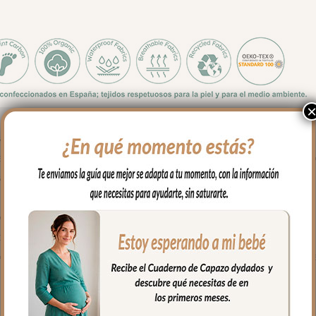
 usar en el capazo o en la silla. Todo el exterior en tejido polipiel;
 la parte superior del delantero. Puedes lavar a mano o en lavad
l. Recuerda quitar el culete rígido antes de lavar.
lla en el borde.
e presión. Asa larga para cuando quieres usar el bolso para llevar 
completamente para tener un mejor acceso al interior del bolso.
 con bolsillos en todos los laterales para poder llevar todo organiz