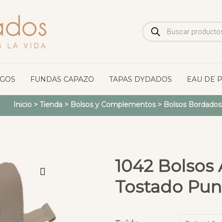
Búsqueda
de
productos
OGOS
FUNDAS CAPAZO
TAPAS DYDADOS
EAU DE 
Inicio
>
Tienda
>
Bolsos y Complementos
>
Bolsos Bordados
1042 Bolsos A
Tostado Punt