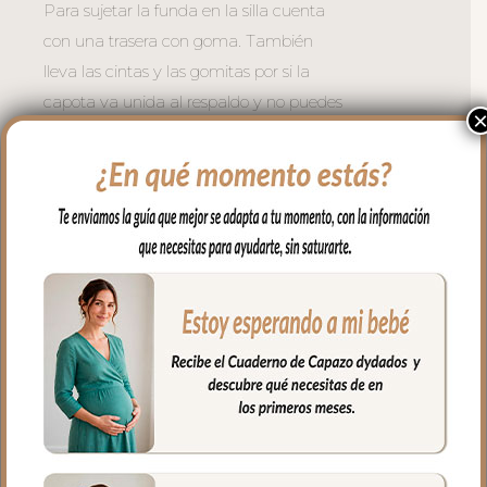
Para sujetar la funda en la silla cuenta
con una trasera con goma. También
lleva las cintas y las gomitas por si la
capota va unida al respaldo y no puedes
usar la trasera. Cuenta con un sistema de
sujeción adicional el S_PLUS para
conseguir que a la funda quede mejor
sujeta al respaldo. Son unas cintas que
pasas por las aberturas de los arneses en
el respaldo hasta pasar a la parte
posterior y se abrochan entre ellas.
Las aberturas verticales en el respaldo y
ojales en el culete son aptas para la salida
de arenes de todo tipo de sillas.
Abertura en el centro de la funda para
permitir plegar las sillas que tienen cierre