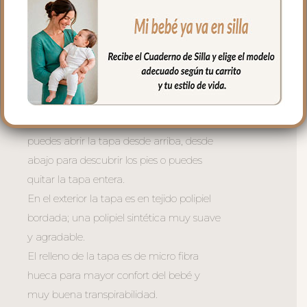
de libro.
En la zona de los pies una trasera elástica
para sujetar la funda en la parte de
abajo.
La tapa del saco va sujeta a la funda
mediante cremalleras laterales, siempre a
tono y de doble carro, de forma que
puedes abrir la tapa desde arriba, desde
abajo para descubrir los pies o puedes
quitar la tapa entera.
En el exterior la tapa es en tejido polipiel
bordada; una polipiel sintética muy suave
y agradable.
El relleno de la tapa es de micro fibra
hueca para mayor confort del bebé y
muy buena transpirabilidad.