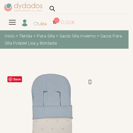
0
0.00
€
Lista
Inicio
>
Tienda
>
Para Silla
>
Sacos Silla Invierno
>
Sacos Para
Silla Polipiel Lisa y Bordada
Save