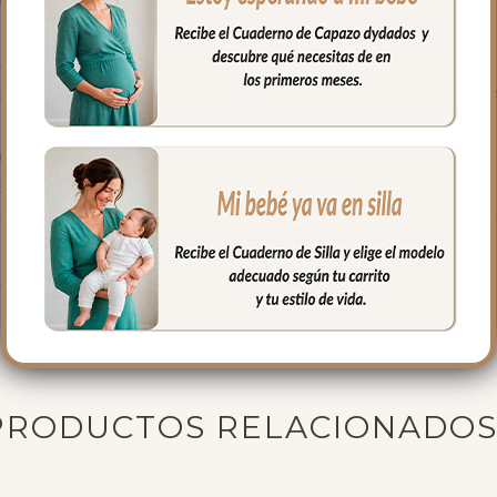
gar las sillas que tienen cierre de libro.
ujetar la funda en la parte de abajo.
remalleras laterales, siempre a tono y de doble carro, de forma qu
los pies o puedes quitar la tapa entera.
da; una polipiel sintética muy suave y agradable.
ra mayor confort del bebé y muy buena transpirabilidad.
 funda, también cuenta con el mismo tejido reforzado que la funda e
fría, jabones no abrasivos y secado al natural.
PRODUCTOS RELACIONADO