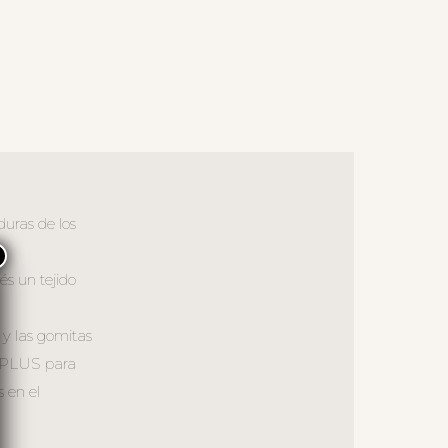
duras de los
×
és un tejido
 y las gomitas
 S_PLUS para
 en el