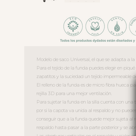
Modelo de saco Universal, el que se adapta a la 
Para el tejido de la funda puedes elegir en piqué 
zapatitos y la suciedad un tejido impermeable de f
El relleno de la funda es de micro fibra hueca p
rejilla 3D para una mejor ventilación.
Para sujetar la funda en la silla cuenta con una
por si la capota va unida al respaldo y no puede
conseguir que a la funda quede mejor sujeta al r
respaldo hasta pasar a la parte posterior y se abr
Las aberturas verticales en el respaldo y ojales en