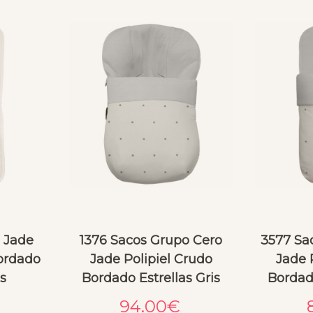
a Jade
1376 Sacos Grupo Cero
3577 Sa
ordado
Jade Polipiel Crudo
Jade 
is
Bordado Estrellas Gris
Bordado
94.00
€