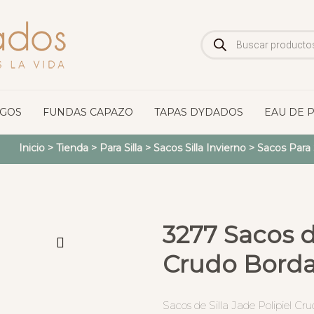
Búsqueda
de
productos
OGOS
FUNDAS CAPAZO
TAPAS DYDADOS
EAU DE 
Inicio
>
Tienda
>
Para Silla
>
Sacos Silla Invierno
>
Sacos Para S
3277 Sacos de
Crudo Bordad
Sacos de Silla Jade Polipiel Cru