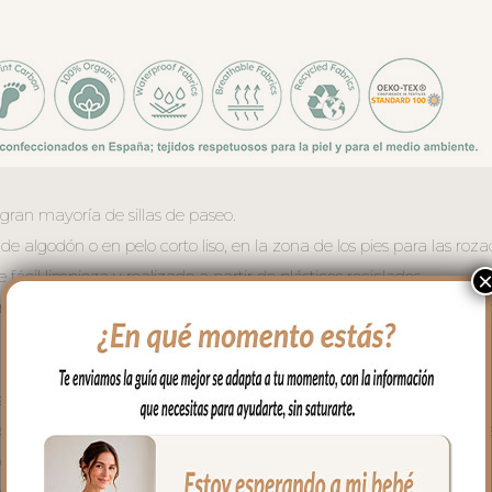
gran mayoría de sillas de paseo.
de algodón o en pelo corto liso, en la zona de los pies para las roza
ácil limpieza y realizado a partir de plásticos reciclados.
ara mayor confort del bebé y muy buena transpirabilidad. Por el rev
 trasera muy ancha y regulable con goma. También lleva las cintas
s usar la trasera. Cuenta con un sistema de sujeción adicional el
espaldo. Son unas cintas que pasas por las aberturas de los arneses
ochan entre ellas.
 el culete son aptas para la salida de arenes de todo tipo de sillas.