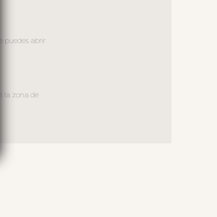
e puedes abrir
n la zona de
S