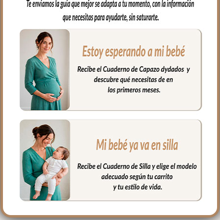
el revés un tejido rejilla 3D para una
mejor ventilación.
Ojales en respaldo y culete para la salida
de arneses. Traseras ajustadas con goma
en la parte superior y en la inferior para
que quede bien sujeta.
Puedes lavar a mano o en lavadora,
siempre agua fría, jabones no abrasivos y
secado al natural.
PRODUCTOS
RELACIONADOS