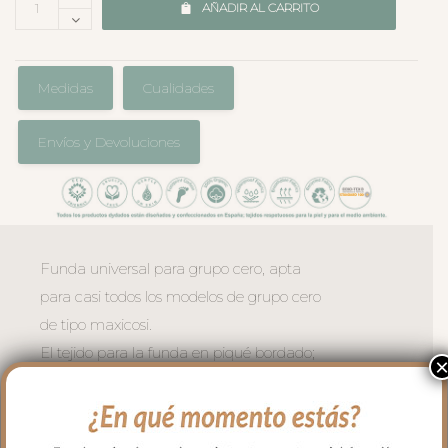
AÑADIR AL CARRITO
Medidas
Cualidades
Envíos y Devoluciones
Funda universal para grupo cero, apta
para casi todos los modelos de grupo cero
de tipo maxicosi.
El tejido para la funda en piqué bordado;
un piqué de algodón. Con un relleno de
micro fibra hueca para mayor confort del
bebé y muy buena transpirabilidad. Por