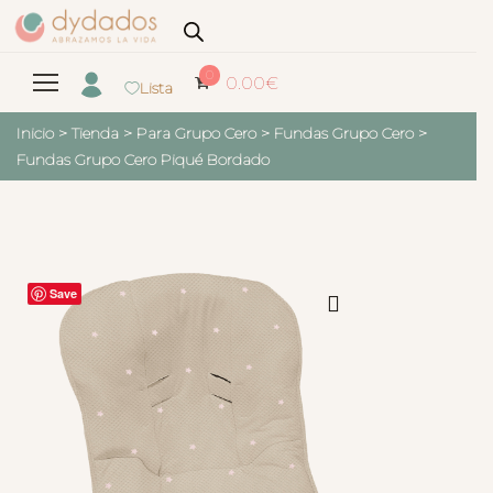
0
0.00
€
Lista
Inicio
>
Tienda
>
Para Grupo Cero
>
Fundas Grupo Cero
>
Fundas Grupo Cero Piqué Bordado
Save