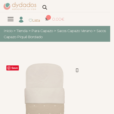
0
0.00
€
Lista
Inicio
>
Tienda
>
Para Capazo
>
Sacos Capazo Verano
>
Sacos
Capazo Piqué Bordado
Save