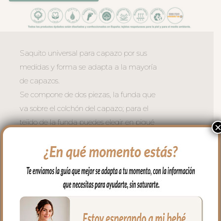
Saquito universal para capazo por sus
medidas y forma se adapta a la mayoría
de capazos.
Se compone de dos piezas, la funda que
va sobre el colchón del capazo; para el
tejido de la funda puedes elegir en piqué
de algodón o en pelo corto liso, en todo el
borde lleva un volantito que permite
cubrir la cremallera para no rozar al bebé
en las piernitas.
Para la tapa del saco tejido piqué
bordado; un piqué de algodón.
El relleno de la funda es de micro fibra