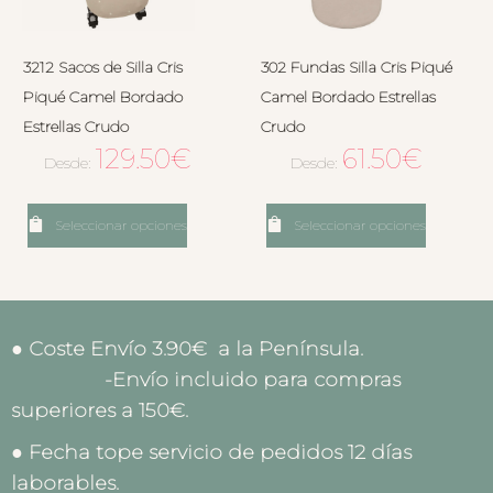
3212 Sacos de Silla Cris
302 Fundas Silla Cris Piqué
Piqué Camel Bordado
Camel Bordado Estrellas
Estrellas Crudo
Crudo
129.50
€
61.50
€
Desde:
Desde:
Seleccionar opciones
Seleccionar opciones
● Coste Envío 3.90€ a la Península.
-Envío incluido para compras
superiores a 150€.
● Fecha tope servicio de pedidos 12 días
laborables.