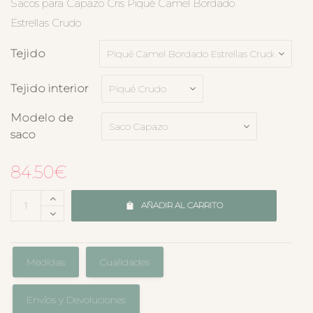
Sacos para Capazo Cris Piqué Camel Bordado
Estrellas Crudo
Tejido
Tejido interior
Modelo de
saco
84.50
€
AÑADIR AL CARRITO
Medidas
Cualidades
Envíos y Devoluciones