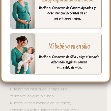
hueca para mayor confort del bebé y
muy buena transpirabilidad. Por el revés
un tejido rejilla 3D para una mejor
ventilación.
La tapa del saco se une a la funda
mediante cremalleras laterales, siempre
al tono, que puedes abrir como necesites
o quitar la tapa entera y usar la funda
como colchoneta de capazo.
El relleno de la tapa es de micro fibra
hueca para mayor confort del bebé y
muy buena transpirabilidad.
El tejido del interior de la tapa es el
mismo tejido que la funda.
Puedes lavar a mano o en lavadora,
siempre agua fría, jabones no abrasivos y