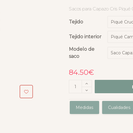
Sacos para Capazo Cris Piqué C
Tejido
Tejido interior
Modelo de
saco
84.50
€
Medidas
Cualidades