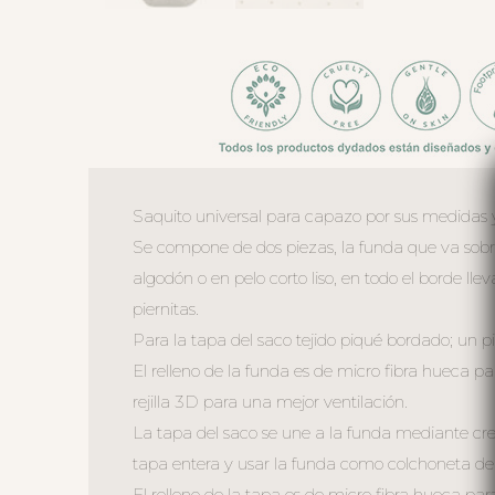
Saquito universal para capazo por sus medidas 
Se compone de dos piezas, la funda que va sobre 
algodón o en pelo corto liso, en todo el borde lle
piernitas.
Para la tapa del saco tejido piqué bordado; un p
El relleno de la funda es de micro fibra hueca p
rejilla 3D para una mejor ventilación.
La tapa del saco se une a la funda mediante crem
tapa entera y usar la funda como colchoneta de
El relleno de la tapa es de micro fibra hueca pa