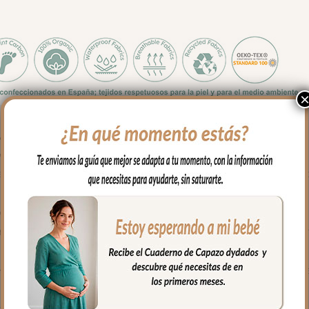
y forma se adapta a la mayoría de capazos.
el colchón del capazo; para el tejido de la funda puedes elegir e
va un volantito que permite cubrir la cremallera para no rozar al be
iqué de algodón.
ara mayor confort del bebé y muy buena transpirabilidad. Por el rev
alleras laterales, siempre al tono, que puedes abrir como necesites
 capazo.
ra mayor confort del bebé y muy buena transpirabilidad.