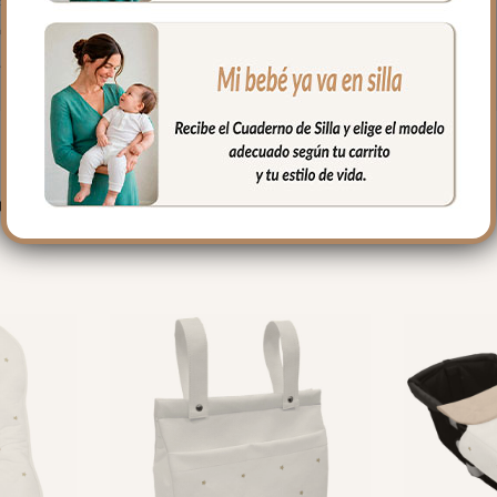
o que la funda.
fría, jabones no abrasivos y secado al natural.
PRODUCTOS RELACIONADO