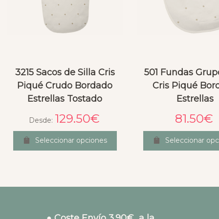
3215 Sacos de Silla Cris
501 Fundas Grup
Piqué Crudo Bordado
Cris Piqué Bor
Estrellas Tostado
Estrellas
129.50
€
81.50
€
Desde:
Seleccionar opciones
Seleccionar opc
● Coste Envío 3.90€ a la