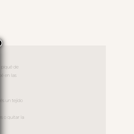
×
n piqué de
bé en las
és un tejido
 o quitar la