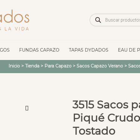
Búsqueda
de
productos
OGOS
FUNDAS CAPAZO
TAPAS DYDADOS
EAU DE 
Inicio
>
Tienda
>
Para Capazo
>
Sacos Capazo Verano
>
Saco
3515 Sacos p
Piqué Crudo
Tostado