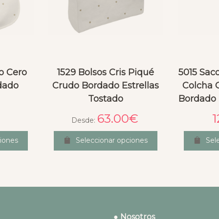
o Cero
1529 Bolsos Cris Piqué
5015 Sac
dado
Crudo Bordado Estrellas
Colcha 
Tostado
Bordado 
63.00
€
1
Desde:
iones
Seleccionar opciones
Sel
● Nosotros