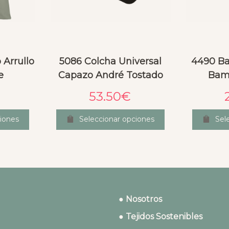
Arrullo
5086 Colcha Universal
4490 Ba
e
Capazo André Tostado
Bam
53.50
€
iones
Seleccionar opciones
Sel
● Nosotros
● Tejidos Sostenibles