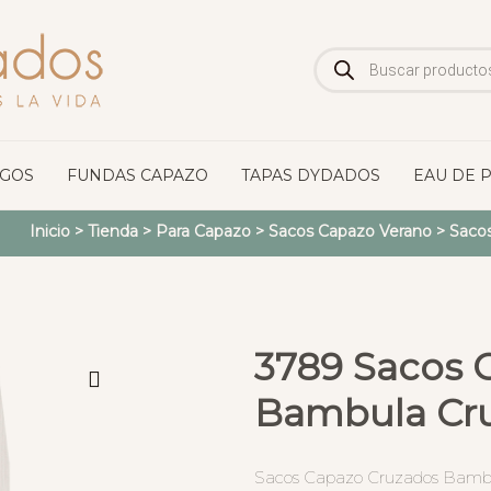
Búsqueda
de
productos
OGOS
FUNDAS CAPAZO
TAPAS DYDADOS
EAU DE 
Inicio
>
Tienda
>
Para Capazo
>
Sacos Capazo Verano
>
Sacos
3789 Sacos 
Bambula Cr
Sacos Capazo Cruzados Bamb