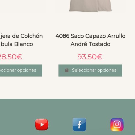
jera de Colchón
4086 Saco Capazo Arrullo
bula Blanco
André Tostado
28.50
€
93.50
€
eccionar opciones
Seleccionar opciones