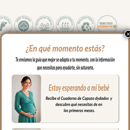
 apto para todos los capazos.
sés, para llevar en brazos…
na de cabecita va abierto, apto para todo tipo de capazos.
parte de abajo con doble cremallera para mayor seguridad.
 mayor confort del bebé y muy buena transpirabilidad.
fría, jabones no abrasivos y secado al natural.