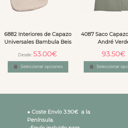
6882 Interiores de Capazo
4087 Saco Capazo 
Universales Bambula Beis
André Verd
53.00
€
93.50
€
Desde:
Seleccionar opciones
Seleccionar opc
● Coste Envío 3.90€ a la
Península.