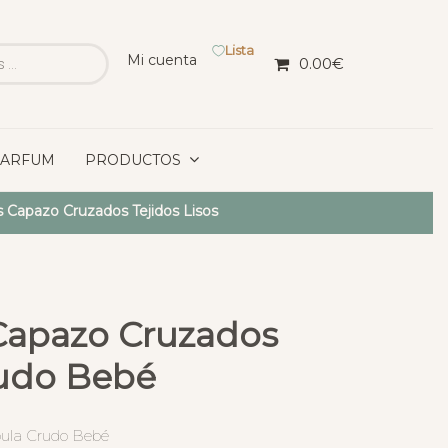
Lista
Mi cuenta
0.00
€
PARFUM
PRODUCTOS
 Capazo Cruzados Tejidos Lisos
Capazo Cruzados
udo Bebé
ula Crudo Bebé