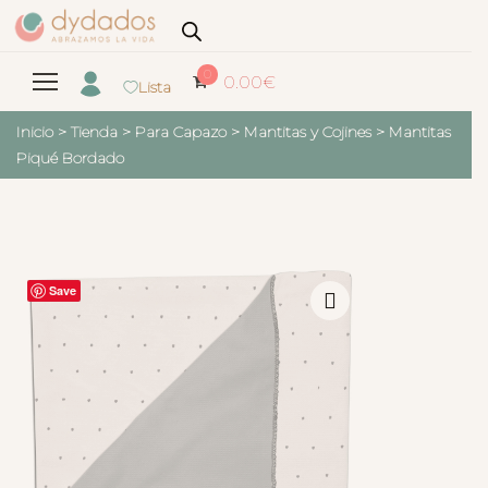
0
0.00
€
Lista
Inicio
>
Tienda
>
Para Capazo
>
Mantitas y Cojines
>
Mantitas
Piqué Bordado
Save