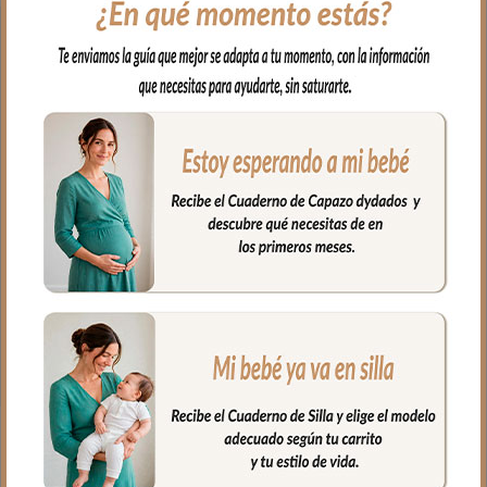
El complemento ideal para llevar a
nuestro bebe en brazos, para usar en el
capazo o en la cuna.
Por un lado, en tejido piqué bordado; un
piqué de algodón y por el otro en piqué
de algodón en liso con puntilla en todo el
borde.
Puedes lavar a mano o en lavadora,
siempre agua fría, jabones no abrasivos y
secado al natural.
Medidas 98 X 70cm