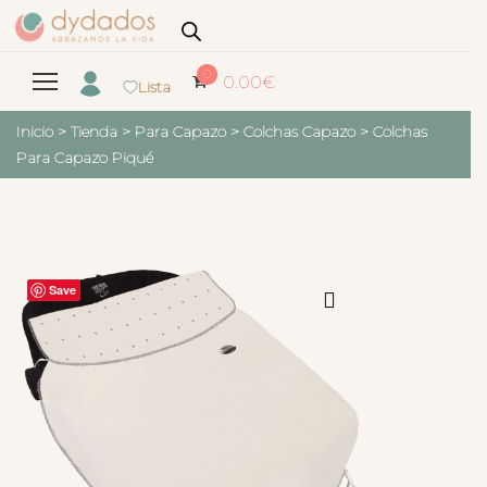
0
0.00
€
Lista
Inicio
>
Tienda
>
Para Capazo
>
Colchas Capazo
>
Colchas
Para Capazo Piqué
Save