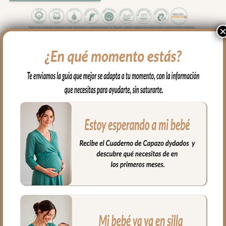
La colcha que va por encima del capazo,
cubriendo la parte de arriba del capazo y
los bordes en lateral, es una colcha
amplia; lacitos en las esquinas para
ajustar a la forma del capazo. En tejido
piqué de algodón con jaretas en y
puntilla en todo el borde.
Babero o embozo va por encima de la
colcha siempre, en tejido piqué con
bordado de topitos y puntilla en todo el
borde
Almohada de 0.5cm de grosor en tejido
piqué de algodón.