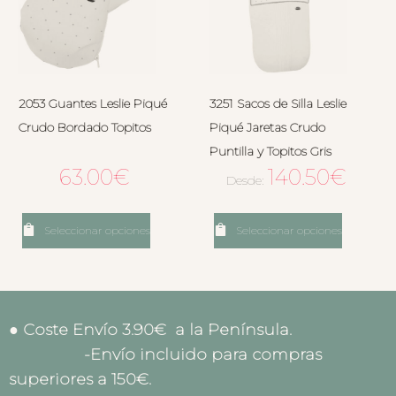
2053 Guantes Leslie Piqué
3251 Sacos de Silla Leslie
Crudo Bordado Topitos
Piqué Jaretas Crudo
Puntilla y Topitos Gris
63.00
€
140.50
€
Desde:
Seleccionar opciones
Seleccionar opciones
● Coste Envío 3.90€ a la Península.
-Envío incluido para compras
superiores a 150€.