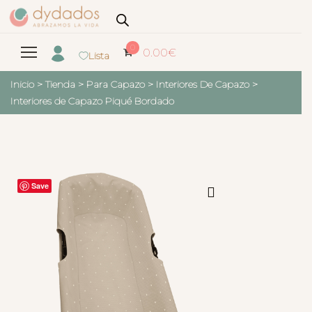
0
0.00
€
Lista
Inicio
>
Tienda
>
Para Capazo
>
Interiores De Capazo
>
Interiores de Capazo Piqué Bordado
Save