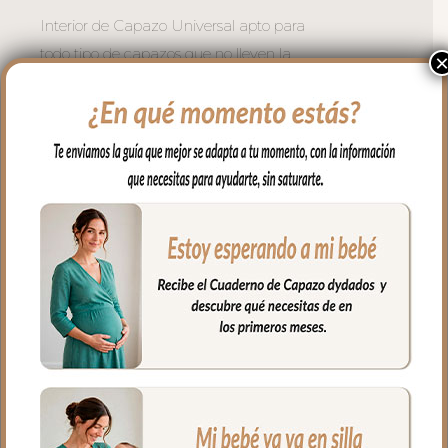
Interior de Capazo Universal apto para
todo tipo de capazos que no lleven la
capota unida al capazo mediante
cremallera.
Vuelve el borde del todo el capazo y se
ajusta con goma.
En la zona del asa de la capota con tiras
para ajustar bien.
Este interior en tejido piqué bordado; un
piqué de algodón. no lleva relleno y lo
puedes usar con el colchón arriba o con
el colchón abajo como más te guste.
Puedes lavar a mano o en lavadora,
siempre agua fría, jabones no abrasivos y
secado al natural.
Medidas: