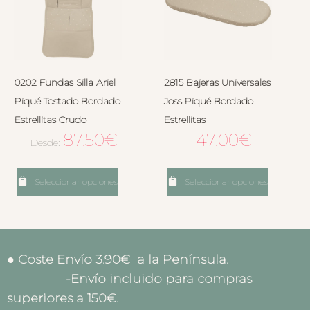
0202 Fundas Silla Ariel
2815 Bajeras Universales
Piqué Tostado Bordado
Joss Piqué Bordado
Estrellitas Crudo
Estrellitas
87.50
€
47.00
€
Desde:
Seleccionar opciones
Seleccionar opciones
● Coste Envío 3.90€ a la Península.
-Envío incluido para compras
superiores a 150€.