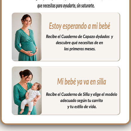
universales para colchón estampadas es
el complemento que necesitas.
En tejido piqué bordado; un piqué de
algodón, se ajusta al colchón mediante
goma en todo el contorno. Puedes lavar
a mano o en lavadora, siempre agua fría,
jabones no abrasivos y secado al natural.
Medidas máximo 80x38cm
PRODUCTOS
RELACIONADOS