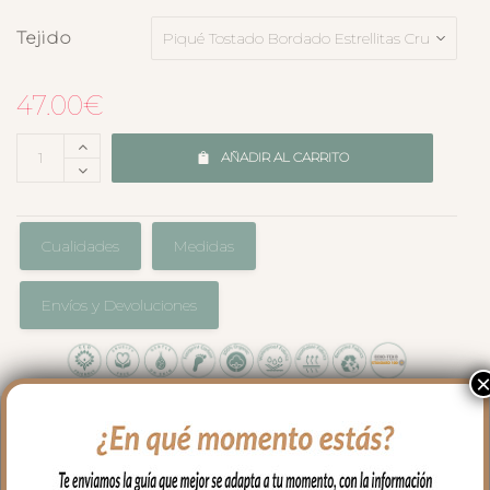
Tejido
47.00
€
AÑADIR AL CARRITO
Cualidades
Medidas
Envíos y Devoluciones
Para proteger el colchón de tu capazo o
darle un toque especial, las bajeras