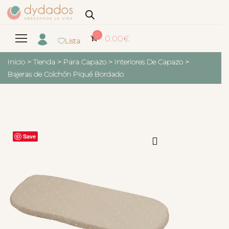
0
0.00
€
Lista
Inicio
>
Tienda
>
Para Capazo
>
Interiores De Capazo
>
Bajeras de Colchón Piqué Bordado
Save