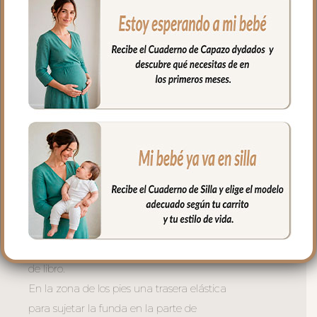
las cintas y las gomitas para sujetar en la
parte de arriba del respaldo. Cuenta con
el sistema de sujeción S_PLUS para
conseguir que a la funda quede mejor
sujeta al respaldo. Son unas cintas que
pasas por las aberturas de los arneses en
el respaldo hasta pasar a la parte
posterior y se abrochan entre ellas.
Las aberturas verticales en el respaldo y
ojales en el culete son aptas para la salida
de arenes de todo tipo de sillas.
Abertura en el centro de la funda para
permitir plegar las sillas que tienen cierre
de libro.
En la zona de los pies una trasera elástica
para sujetar la funda en la parte de