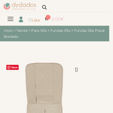
0
0.00
€
Lista
Inicio
>
Tienda
>
Para Silla
>
Fundas Silla
>
Fundas Silla Piqué
Bordado
Save