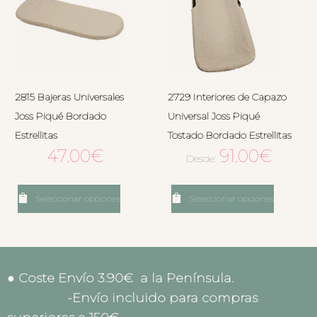
2815 Bajeras Universales
2729 Interiores de Capazo
Joss Piqué Bordado
Universal Joss Piqué
Estrellitas
Tostado Bordado Estrellitas
47.00
€
91.00
€
Desde:
Seleccionar opciones
Seleccionar opciones
● Coste Envío 3.90€ a la Península.
-Envío incluido para compras