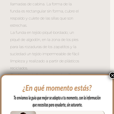
llamadas de cabina. La forma de la
funda es rectangular sin forma, cubre el
respaldo y culete de las sillas que son
estrechas.
La funda en tejido piqué bordado; un
piqué de algodón, en la zona de los pies
para las rozaduras de los zapatitos y la
suciedad un tejido impermeable de fácil
limpieza y realizado a partir de plásticos
reciclados.
El relleno de la funda es de micro fibra
hueca para mayor confort del bebé y
muy buena transpirabilidad. Por el revés
un tejido rejilla 3D para una mejor
ventilación.
Para sujetar la funda en la silla tenemos