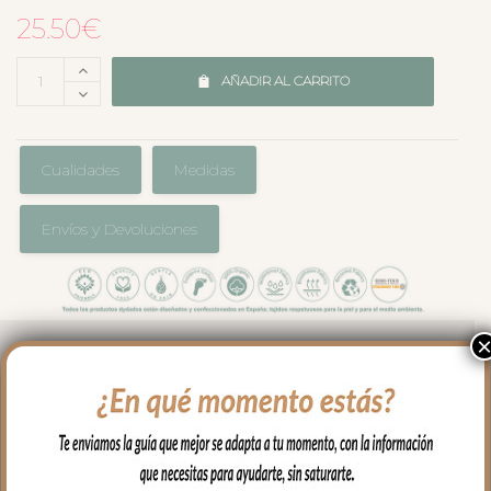
25.50
€
AÑADIR AL CARRITO
Cualidades
Medidas
Envíos y Devoluciones
Para proteger el colchón de tu capazo o
darle un toque especial, las bajeras
universales para colchón lisas es el
complemento que necesitas.
En tejido villela de algodón, se ajusta al