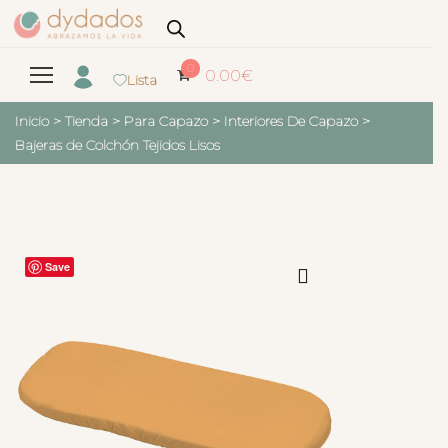
0
0.00
€
Lista
Inicio
>
Tienda
>
Para Capazo
>
Interiores De Capazo
>
Bajeras de Colchón Tejidos Lisos
Save