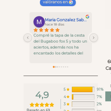
valóranos en
Maria Gonzalez Saborido
hace 18 días
Compré la tapa de la cesta 
FENOM
del Bugaboo fox 5 y todo un 
con lo
aciertos, además nos ha 
atent
encantado los detalles del 
fotos 
interior
el env
6
calid
Ca
5
91%
4,9
4
7%
3
2%
Basado en 69