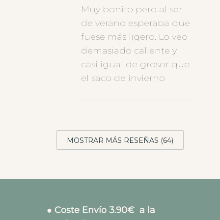
Muy bonito pero al ser
de verano esperaba que
fuese más ligero. Lo veo
demasiado caliente y
casi igual de grosor que
el saco de invierno
MOSTRAR MÁS RESEÑAS (64)
● Coste Envío 3.90€ a la