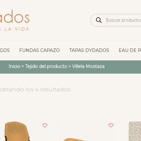
Búsqueda
de
productos
OGOS
FUNDAS CAPAZO
TAPAS DYDADOS
EAU DE 
Inicio
> Tejido del producto >
Villela Mostaza
strando los 4 resultados