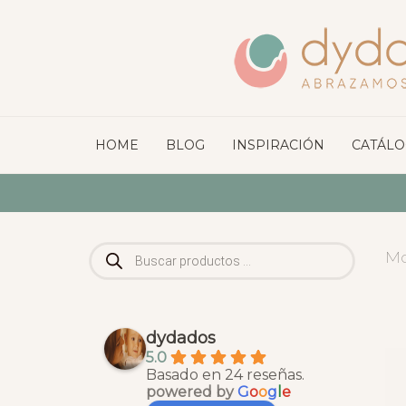
HOME
BLOG
INSPIRACIÓN
CATÁL
Búsqueda
Mo
de
productos
dydados
5.0
Basado en 24 reseñas.
powered by
G
o
o
g
l
e