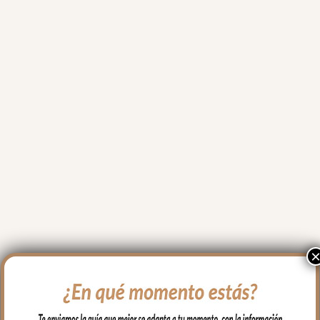
un sábado por la tarde, 
enviando fotos y vídeos de 
las telas, ofreciendo 
opciones, consejo...Lo dicho, 
hay tiendas y luego están 
este tipo de empresas en las 
que da gusto gastar el 
dinero