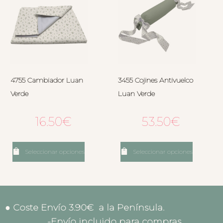
4755 Cambiador Luan
3455 Cojines Antivuelco
Verde
Luan Verde
16.50
€
53.50
€
Seleccionar opciones
Seleccionar opciones
● Coste Envío 3.90€ a la Península.
-Envío incluido para compras