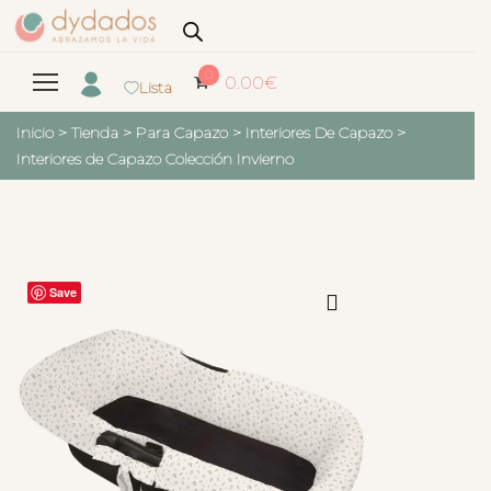
0
0.00
€
Lista
Inicio
>
Tienda
>
Para Capazo
>
Interiores De Capazo
>
Interiores de Capazo Colección Invierno
Save