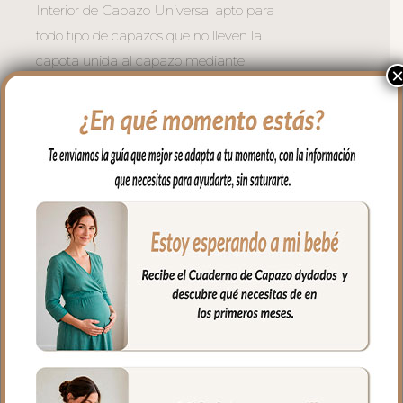
Interior de Capazo Universal apto para
todo tipo de capazos que no lleven la
capota unida al capazo mediante
cremallera.
Vuelve el borde del todo el capazo.
En la zona del asa de la capota con tiras
para ajustar bien.
Este interior en tejido estampado, lleva
relleno en todo el lateral, vuelve el aro en
todo el capazo. El colchón siempre va
encima. Necesitas bajera o sabanita.
**No incluye bajera.
En la zona del asa de la capota se ajusta
con lazos.
Puedes lavar a mano o en lavadora,
siempre agua fría, jabones no abrasivos y