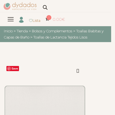
0
0.00
€
Lista
Inicio
>
Tienda
>
Bolsos y Complementos
>
Toallas Babitas y
Capas de Baño
>
Toallas de Lactancia Tejidos Lisos
Save