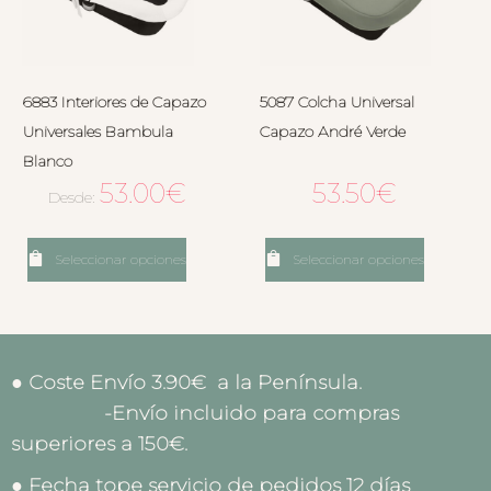
6883 Interiores de Capazo
5087 Colcha Universal
Universales Bambula
Capazo André Verde
Blanco
53.00
€
53.50
€
Desde:
Seleccionar opciones
Seleccionar opciones
● Coste Envío 3.90€ a la Península.
-Envío incluido para compras
superiores a 150€.
● Fecha tope servicio de pedidos 12 días