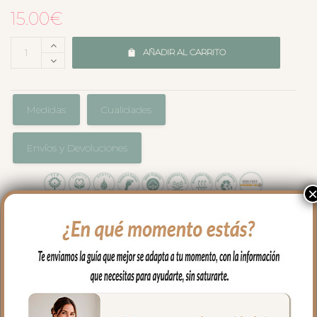
15.00
€
AÑADIR AL CARRITO
Medidas
Cualidades
Envíos y Devoluciones
En rizo de algodón con el borde a juego
con la colección que hayas elegido para
tu capazo.
Perfecta para el uso diario con tu bebe
sobre todo para poner al hombro después