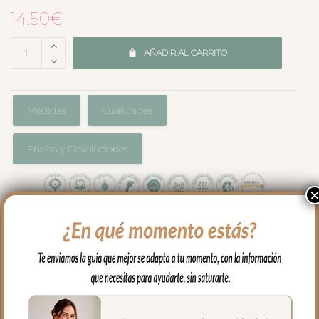
14.50
€
AÑADIR AL CARRITO
Medidas
Cualidades
Envíos y Devoluciones
En rizo de algodón con el borde a juego
con la colección que hayas elegido para
tu capazo.
Perfecta para el uso diario con tu bebe
sobre todo para poner al hombro después