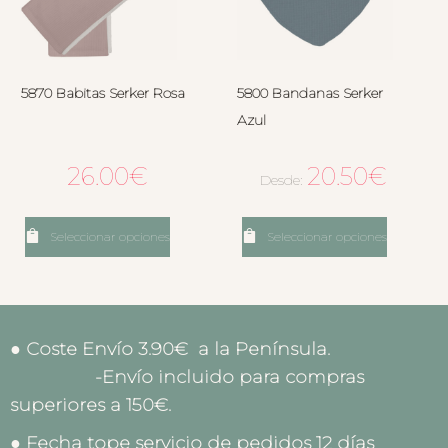
5870 Babitas Serker Rosa
5800 Bandanas Serker
Azul
26.00
€
20.50
€
Desde:
Seleccionar opciones
Seleccionar opciones
● Coste Envío 3.90€ a la Península.
-Envío incluido para compras
superiores a 150€.
● Fecha tope servicio de pedidos 12 días