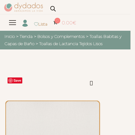
0
0.00
€
Lista
Inicio
>
Tienda
>
Bolsos y Complementos
>
Toallas Babitas y
Capas de Baño
>
Toallas de Lactancia Tejidos Lisos
Save