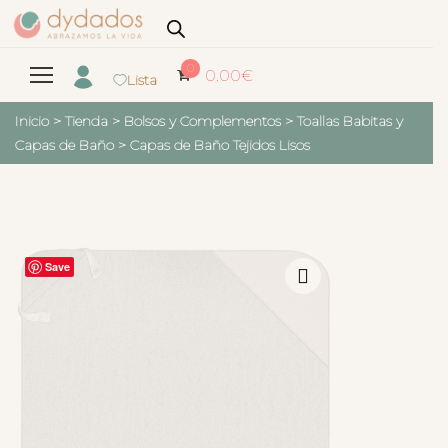
0
0.00
€
Lista
Inicio
>
Tienda
>
Bolsos y Complementos
>
Toallas Babitas y
Capas de Baño
>
Capas de Baño Tejidos Lisos
Save