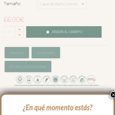
Tamaño
66.00
€
AÑADIR AL CARRITO
Medidas
Cualidades
Envíos y Devoluciones
Capa de baño tamaño grande, en rizo de
algodón con el borde a juego con la
colección que hayas elegido para tu