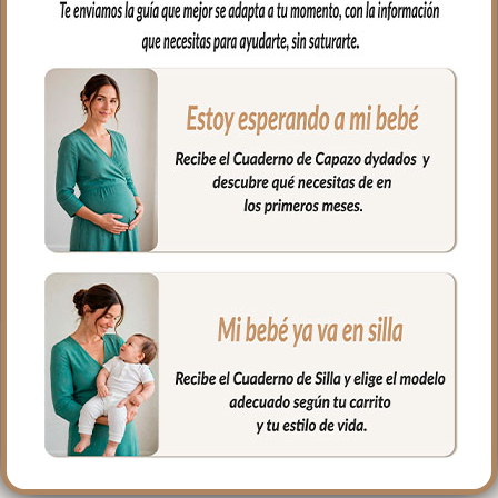
capazo.
Capucha para arropar la cabecita del
bebe en tejido de algodón también a
juego
En una esquina sistema de sujeción, para
que puedas colocar la toalla alrededor de
tu cuello y así tener las manos libres para
coger a tu bebé con tranquilidad.
Medidas: 110x110cm
PRODUCTOS
RELACIONADOS