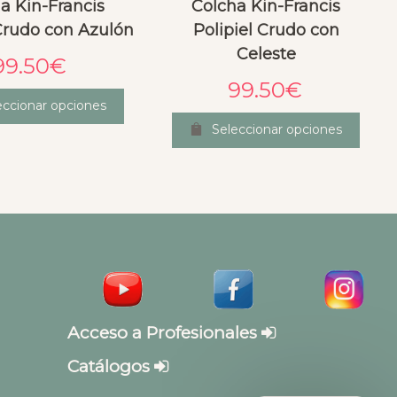
a Kin-Francis
Colcha Kin-Francis
 Crudo con Azulón
Polipiel Crudo con
Celeste
99.50
€
99.50
€
eccionar opciones
Seleccionar opciones
Acceso a Profesionales
Catálogos