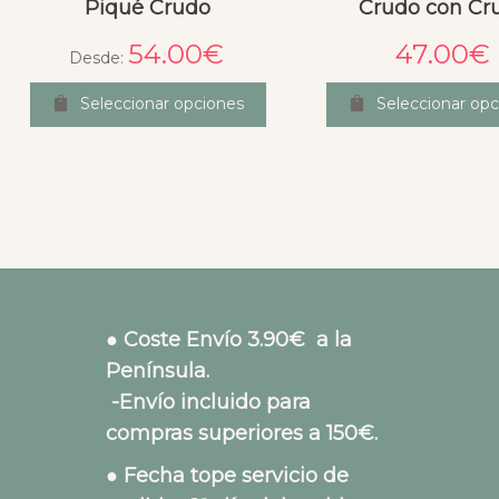
Piqué Crudo
Crudo con Cr
54.00
€
47.00
€
Desde:
Seleccionar opciones
Seleccionar opc
● Coste Envío 3.90€ a la
Península.
-Envío incluido para
compras superiores a 150€.
● Fecha tope servicio de