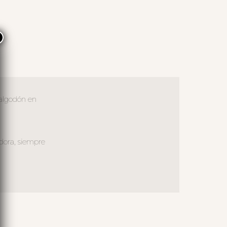
×
 algodón en
dora, siempre