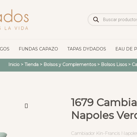
Búsqueda
de
productos
OGOS
FUNDAS CAPAZO
TAPAS DYDADOS
EAU DE 
Inicio
>
Tienda
>
Bolsos y Complementos
>
Bolsos Lisos
>
Ca
1679 Cambia
Napoles Ver
Cambiador Kin-Francis Napole