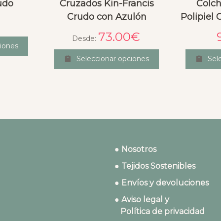
udo
Cruzados Kin-Francis
Colch
Crudo con Azulón
Polipiel
73.00
€
Desde:
iones
Seleccionar opciones
Sel
● Nosotros
● Tejidos Sostenibles
● Envíos y devoluciones
● Aviso legal y
Política de privacidad