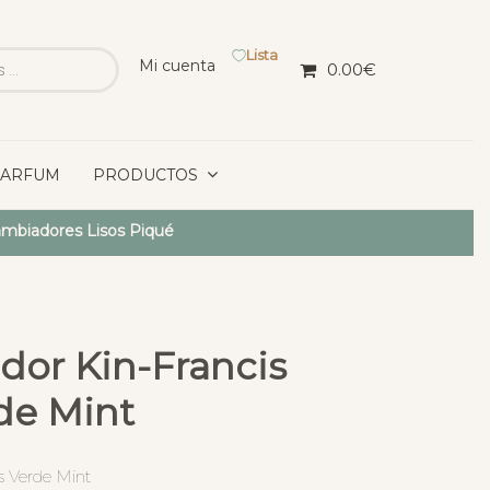
Lista
Mi cuenta
0.00
€
PARFUM
PRODUCTOS
mbiadores Lisos Piqué
dor Kin-Francis
de Mint
s Verde Mint