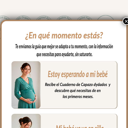
en los paseos y salidas con tu bebé. Cambiador en tejido piqué de
os posibles escapes del bebé.
es limpiar con paño húmedo y cuando necesites puedes lavar en lava
al.