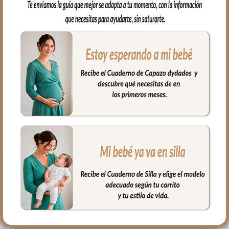
capazo.
Capucha para arropar la cabecita del
bebe en tejido de algodón también a
juego
En una esquina sistema de sujeción, para
que puedas colocar la toalla alrededor de
tu cuello y así tener las manos libres para
coger a tu bebé con tranquilidad.
Medidas: 110x110cm
PRODUCTOS
RELACIONADOS