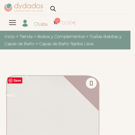
0
0.00
€
Lista
Inicio
>
Tienda
>
Bolsos y Complementos
>
Toallas Babitas y
Capas de Baño
>
Capas de Baño Tejidos Lisos
Save