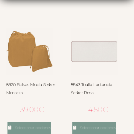
5820 Bolsas Muda Serker
5843 Toalla Lactancia
Mostaza
Serker Rosa
39.00
€
14.50
€
Seleccionar opciones
Seleccionar opciones