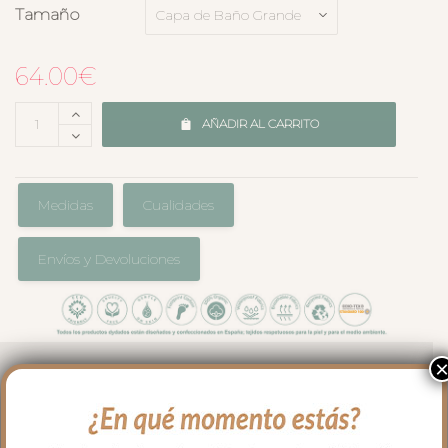
Tamaño
64.00
€
AÑADIR AL CARRITO
Medidas
Cualidades
Envíos y Devoluciones
Capa de baño tamaño grande, en rizo de
algodón con el borde a juego con la
colección que hayas elegido para tu