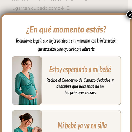
lugar tan cuidado como él. El
portadocumentos Piqué Valencia Gris los
protege y organiza todos sus documentos
con seguridad.
El exterior en tejido piqué de algodón
Valencia Gris de tacto muy agradable,
con una textura suave y un acabado
natural que aporta confort y calidez. Con
cierre de cremallera perimetral, que
garantiza el cierre total y la protección de
cada documento. Interior impermeable
con compartimentos organizados;
agenda y bolígrafo incluidos, un tamaño
que cabe en cualquier bolso 25 x18cm.
Un accesorio que, a quien lo conoce, le
cuesta imaginar como vivía sin él.