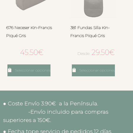
676 Neceser Kin-Francis
381 Fundas Silla Kin-
Piqué Gris
Francis Piqué Gris
45.50
€
29.50
€
Desde:
Seleccionar opciones
Seleccionar opciones
● Coste Envío 3.90€ a la Península.
-Envío incluido para compras
superiores a 150€.
● Fecha tope servicio de pedidos 12 días