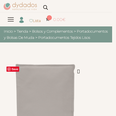
0
0.00
€
Lista
Inicio
>
Tienda
>
Bolsos y Complementos
>
Portadocumentos
y Bolsas De Muda
>
Portadocumentos Tejidos Lisos
Save