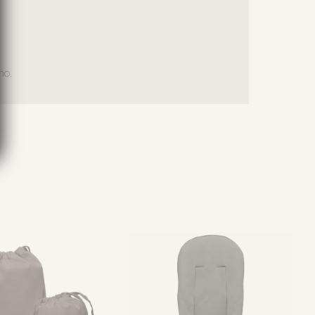
no.
S