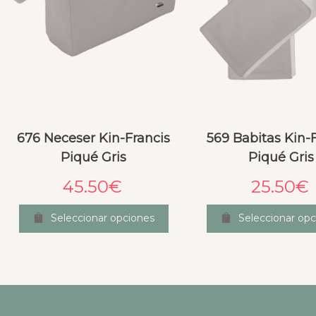
676 Neceser Kin-Francis
569 Babitas Kin-
Piqué Gris
Piqué Gris
45.50
€
25.50
€
Seleccionar opciones
Seleccionar opc