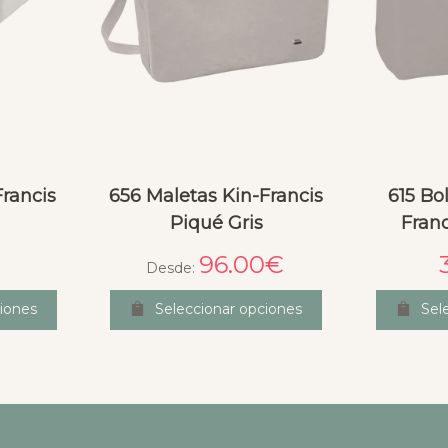
Francis
656 Maletas Kin-Francis
615 Bo
Piqué Gris
Franc
96.00
€
Desde:
iones
Seleccionar opciones
Sel