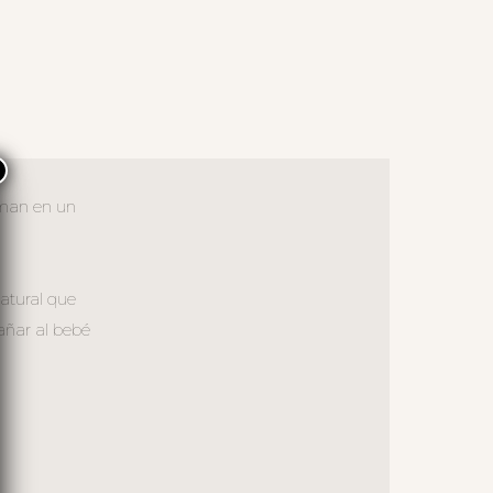
×
rman en un
atural que
añar al bebé