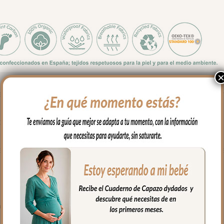
bé luzca tan especial como él, tejidos coordinados que lo transfo
a renueva la silla con elegancia y confort.
ón de tacto muy agradable, con una textura suave y un acabado n
ite tranquilidad y dulzura, creando una funda perfecta para acomp
an la seguridad sin comprometer el diseño.
rde o sin volante