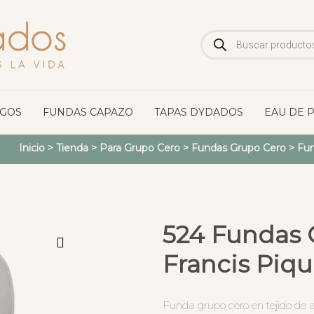
Búsqueda
de
productos
OGOS
FUNDAS CAPAZO
TAPAS DYDADOS
EAU DE 
Inicio
>
Tienda
>
Para Grupo Cero
>
Fundas Grupo Cero
>
Fun
524 Fundas 
Francis Piqu
Funda grupo cero en tejido de 