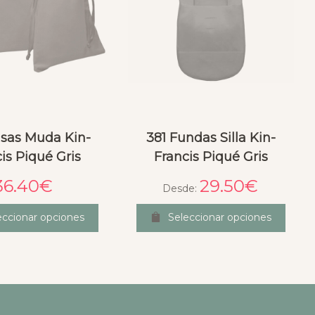
lsas Muda Kin-
381 Fundas Silla Kin-
is Piqué Gris
Francis Piqué Gris
36.40
€
29.50
€
Desde:
eccionar opciones
Seleccionar opciones