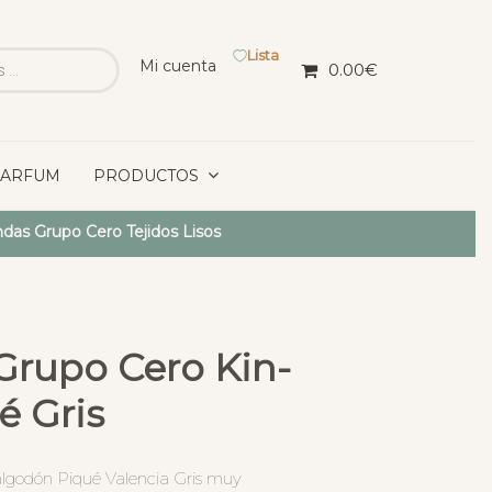
Lista
Mi cuenta
0.00
€
PARFUM
PRODUCTOS
das Grupo Cero Tejidos Lisos
Grupo Cero Kin-
é Gris
algodón Piqué Valencia Gris muy