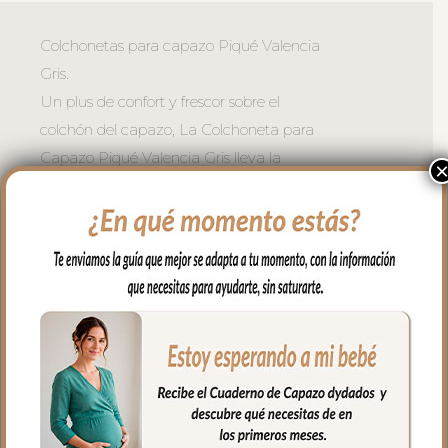
Colchonetas para capazo Piqué Valencia
Gris.
Un plus de confort y frescor sobre el
colchón del capazo, La Colchoneta para
Capazo Piqué Valencia Gris lleva la
elegancia a cada paseo.
El exterior en piqué de algodón de tacto
muy agradable, con una textura suave y
un acabado natural que aporta confort y
calidez.
Se coloca directamente sobre el colchón
del copazo, para añadir más confort
relleno en microfibra hueca transpirable y
revés en rejilla 3D que permite una
buena ventilación para los días más