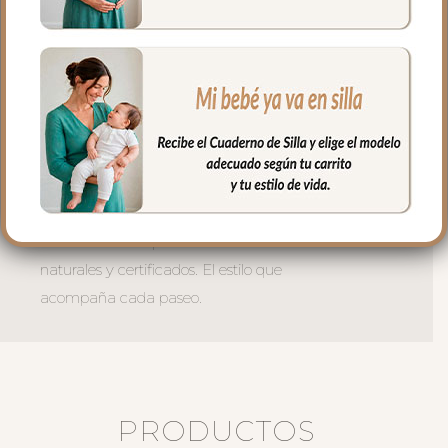
calurosos.
Tres Tamaños:
-Universal — para la mayoría de
capazos del mercado
-Gemelar — para capazos dobles de
gemelos
-Pequeña — para capazos más
pequeños.
Fabricada en España con materiales
naturales y certificados. El estilo que
acompaña cada paseo.
PRODUCTOS