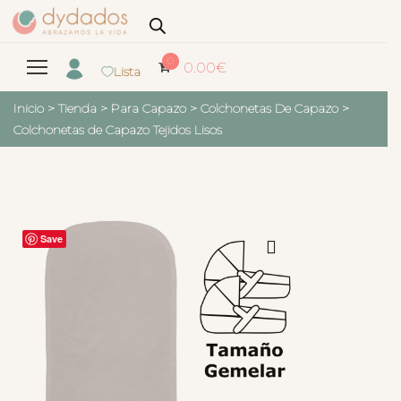
0
0.00
€
Lista
Inicio
>
Tienda
>
Para Capazo
>
Colchonetas De Capazo
>
Colchonetas de Capazo Tejidos Lisos
Save