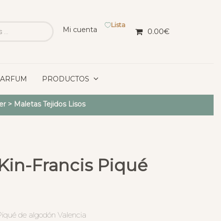
Lista
Mi cuenta
0.00
€
PARFUM
PRODUCTOS
er
>
Maletas Tejidos Lisos
Kin-Francis Piqué
Piqué de algodón Valencia