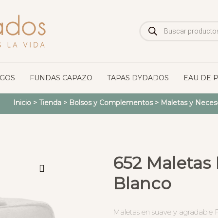
Búsqueda
de
productos
OGOS
FUNDAS CAPAZO
TAPAS DYDADOS
EAU DE 
Inicio
>
Tienda
>
Bolsos y Complementos
>
Maletas y Neces
652 Maletas 
Blanco
Maletas en suave y agradable 