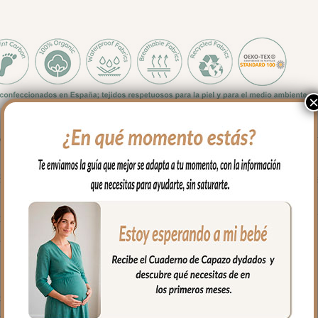
descubrir. La maleta en piqué de algodón Valencia Blanco está pe
ia Blanco de tacto muy agradable, con una textura suave y un acab
nido. Bolsillo interior con cierre de cremallera para los imprescindi
uipaje con orden.
rimetral con cremallera al tono.
de varios días, la maternidad o los abuelos
a, visitas o llevar la ropa extra del día