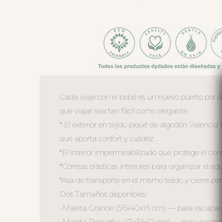
Cada viaje con el bebé es un nuevo puerto por 
que viajar sea tan fácil como elegante.
* El exterior en tejido piqué de algodón Valenc
que aporta confort y calidez.
*El interior impermeabilizado que protege el conte
*Correas elásticas interiores para organizar el eq
*Asa de transporte en el mismo tejido y cierre pe
Dos Tamaños disponibles:
-Maleta Grande (56x40x16 cm) — para escapadas 
-Maleta Pequeña (47x36x12 cm) — para noches fuer