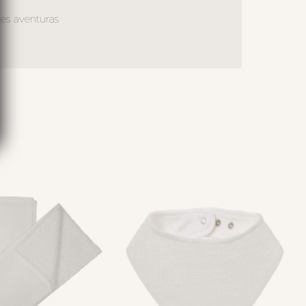
res aventuras
S