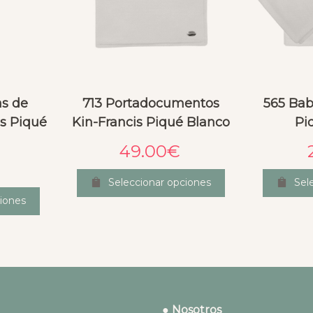
as de
713 Portadocumentos
565 Bab
s Piqué
Kin-Francis Piqué Blanco
Pi
49.00
€
Seleccionar opciones
Sel
iones
● Nosotros