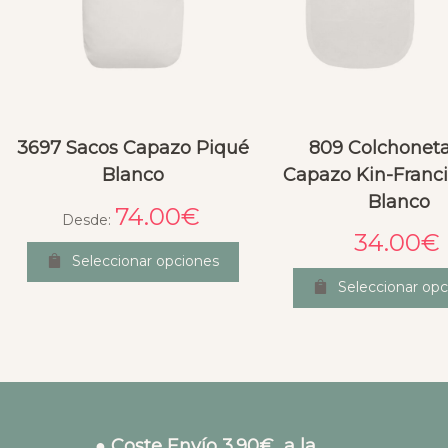
3697 Sacos Capazo Piqué
809 Colchonet
Blanco
Capazo Kin-Franci
Blanco
74.00
€
Desde:
34.00
€
Seleccionar opciones
Seleccionar opc
● Coste Envío 3.90€ a la