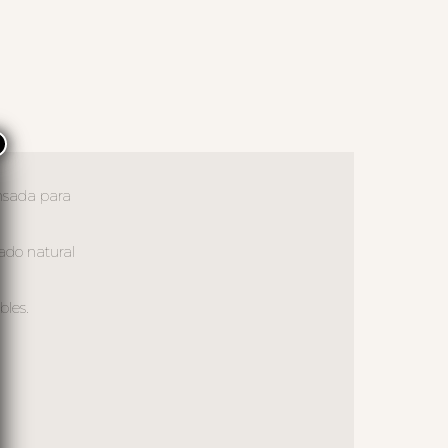
×
nsada para
ado natural
bles.