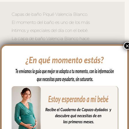
Capas de baño Piqué Valencia Blanco.
El momento del baño es uno de los más
íntimos y especiales del día con el bebé.
La capa de baño Valencia Blanco hace
aún más especial.
Elaborada en suave rizo de algodón
blanco de alta absorción, con capucha
en piqué de algodón Valencia Blanco
muy agradable, con una textura suave y
un acabado natural envuelve al bebé
con ternura desde el primer baño.
Dos Tamaños:
-Capa Grande (110 x 110 cm) — con
sujeción al cuello para que te permita
tener las manos libres y coger a tu bebé