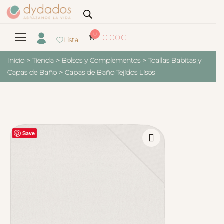
0
0.00
€
Lista
Inicio
>
Tienda
>
Bolsos y Complementos
>
Toallas Babitas y
Capas de Baño
>
Capas de Baño Tejidos Lisos
Save