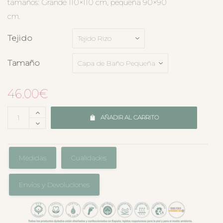
tamaños: Grande 110×110 cm, pequeña 90×90
cm.
Tejido
Tamaño
46.00
€
AÑADIR AL CARRITO
Medidas
Cualidades
Envíos y Devoluciones