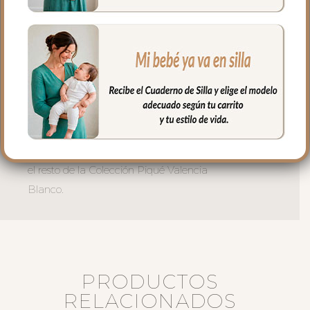
con tranquilidad.
-Capa Pequeña (90 x 90 cm) —
perfecta para los primeros baños del
recién nacido.
Después del baño viene el abrazo más
bonito y tierno del día.
Fabricada en España con materiales
naturales y certificados. Coordinada con
el resto de la Colección Piqué Valencia
Blanco.
PRODUCTOS
RELACIONADOS