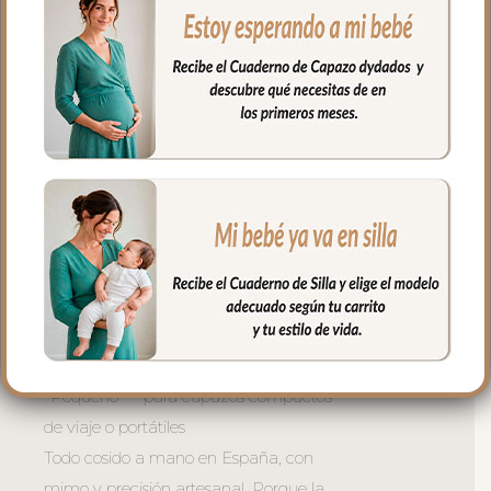
necesites y la opción de quitar la tapa
entera para usar la funda como
colchoneta de capazo.
*La versión desenfundable lleva la
funcionalidad un paso más allá: la tapa
del saco se transforma en una mantita
independiente para usar cuando quieras.
**Tres tamaños para cada capazo:
– Universal — se adapta a la mayoría de
capazos del mercado
– Gemelar — diseñado para capazos
dobles de gemelos
-Pequeño — para capazos compactos
de viaje o portátiles
Todo cosido a mano en España, con
mimo y precisión artesanal. Porque la