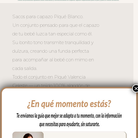
Sacos para capazo Piqué Blanco.
Un conjunto pensado para que el capazo
de tu bebé luzca tan especial como él.
Su bonito tono transmite tranquilidad y
dulzura, creando una funda perfecta
para acompañar al bebé con mimo en
cada salida.
Todo el conjunto en Piqué Valencia
Celeste — un tejido 100% algodón de
tacto muy agradable, con una textura
suave y un acabado natural que aporta
confort y calidez.
*Dos opciones con volante fruncido en
todo el borde o sin volante
*Cremalleras laterales para usar como