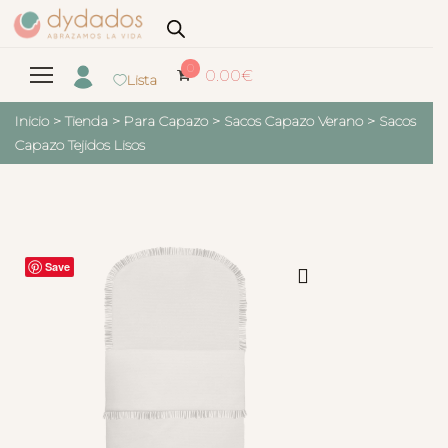
0
0.00
€
Lista
Inicio
>
Tienda
>
Para Capazo
>
Sacos Capazo Verano
>
Sacos
Capazo Tejidos Lisos
Save