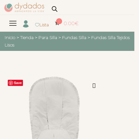
0
0.00
€
Lista
Inicio
>
Tienda
>
Para Silla
>
Fundas Silla
>
Fundas Silla Tejidos
Lisos
Save