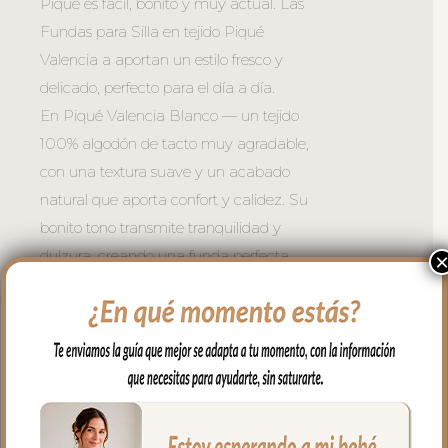
Piqué es fácil, bonito y muy actual. Las
Fundas para Silla en tejido Piqué
Valencia a aportan un estilo fresco y
delicado, perfecto para el día a día.
En Piqué Valencia Blanco — un tejido
100% algodón de tacto muy agradable,
con una textura suave y un acabado
natural que aporta confort y calidez. Su
bonito tono transmite tranquilidad y
dulzura, creando una funda perfecta
para acompañar al bebé con mimo en
cada salida.
*El interior con microfibra hueca
transpirable.
*Rejilla 3D en el respaldo para ventilación
continua.