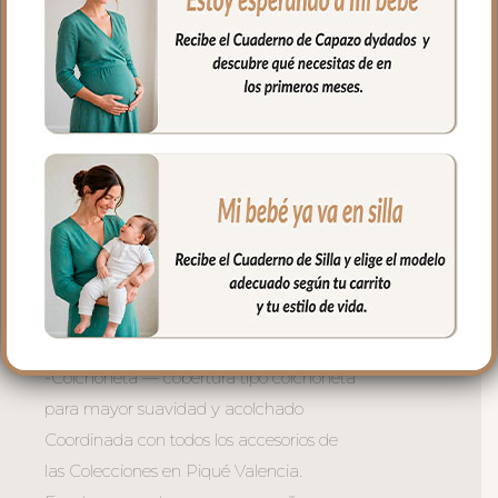
*Tejido reforzado e impermeable en los
pies para resistir el uso diario.
*Dos opciones con volante fruncido en
todo el borde o sin volante
*Cinco modelos para elegir el que mejor
le vaya a tu silla:
– Global — para sillas grandes con forma
sillón
– Universal — el más versátil, valido para
la mayoría de sillas del mercado
– Básica —para sillas tipo ligeras
– Recta — diseñada para sillas estrechas
-Colchoneta — cobertura tipo colchoneta
para mayor suavidad y acolchado
Coordinada con todos los accesorios de
las Colecciones en Piqué Valencia.