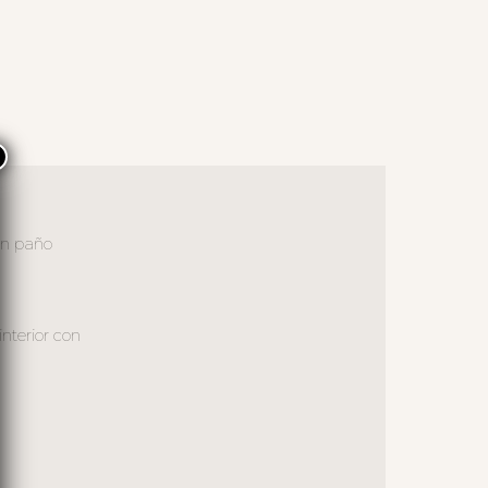
×
con paño
interior con