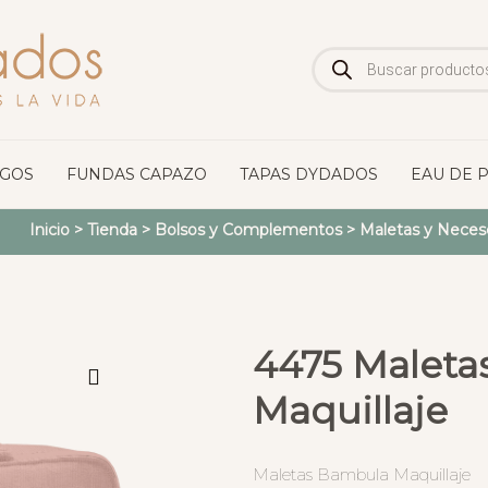
Búsqueda
de
productos
OGOS
FUNDAS CAPAZO
TAPAS DYDADOS
EAU DE 
Inicio
>
Tienda
>
Bolsos y Complementos
>
Maletas y Neces
4475 Maleta
Maquillaje
Maletas Bambula Maquillaje