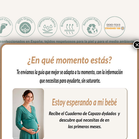
para maleta de hospital
nterior tejido blanco impermeable; muy fácil de limpiar por dentro 
ora siempre agua fría jabones no abrasivos y secado al natural.
l estampado.
rganizadas y sujetas en el interior y además cuenta con un bolsillo 
o llevar al hombro con el asa largo.