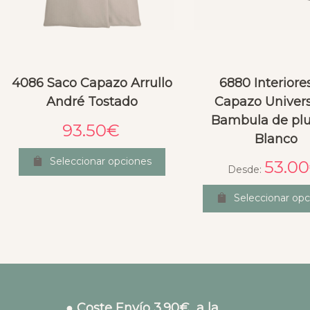
4086 Saco Capazo Arrullo
6880 Interiore
André Tostado
Capazo Univers
Bambula de pl
93.50
€
Blanco
Seleccionar opciones
53.00
Desde:
Seleccionar opc
● Coste Envío 3.90€ a la