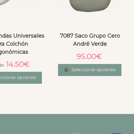
das Universales
7087 Saco Grupo Cero
ra Colchón
André Verde
gonómicas
95.00
€
14.50
€
de:
Seleccionar opciones
eccionar opciones