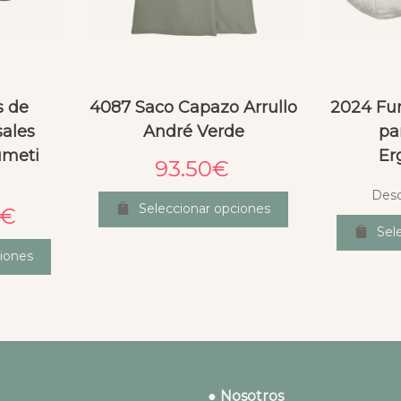
s de
4087 Saco Capazo Arrullo
2024 Fun
ales
André Verde
pa
umeti
Er
93.50
€
Des
Seleccionar opciones
€
Sel
iones
● Nosotros