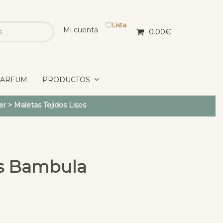
Lista
Mi cuenta
0.00
€
PARFUM
PRODUCTOS
er
>
Maletas Tejidos Lisos
s Bambula