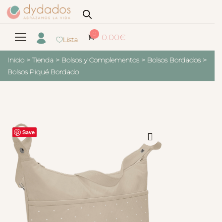
0
0.00
€
Lista
Inicio
>
Tienda
>
Bolsos y Complementos
>
Bolsos Bordados
>
Bolsos Piqué Bordado
Save