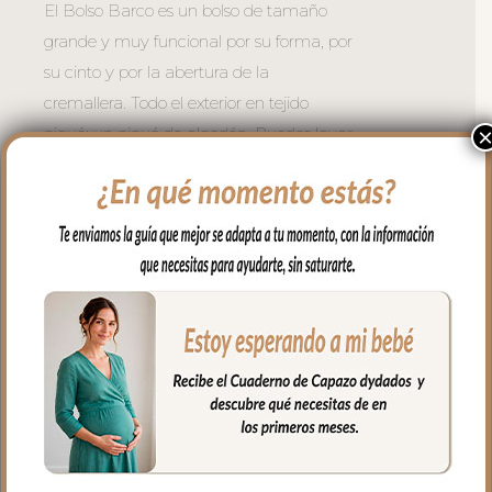
El Bolso Barco es un bolso de tamaño
grande y muy funcional por su forma, por
su cinto y por la abertura de la
cremallera. Todo el exterior en tejido
piqué; un piqué de algodón. Puedes lavar
a mano o en lavadora, siempre agua fría,
jabones no abrasivos y secado al natural.
Recuerda quitar el culete rígido antes de
lavar.
Cuenta con un bolsillo exterior en todo el
lateral, en piqué con bordados.
Se sujeta al carrito mediante broches de
presión en el asa. Esta asa es muy largo y
regulable para llevar al hombro.
La cremallera del bolso siempre a tono y
muy larga para tener un mejor acceso al