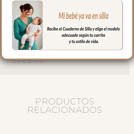
interior del bolso.
El interior siempre en tejido blanco e
impermeable con bolsillos en un lateral y
el culete rígido.
Medidas bolso:
36 cms Ancho
29 cms Alto
12 cms de lomo
PRODUCTOS
RELACIONADOS