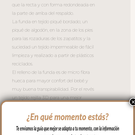
que la recta y con forma redondeada en
la parte de arriba del respaldo.
La funda en tejido piqué bordado; un
piqué de algodón, en la zona de los pies
para las rozaduras de los zapatitos y la
suciedad un tejido impermeable de fácil
limpieza y realizado a partir de plásticos
reciclados.
El relleno de la funda es de micro fibra
hueca para mayor confort del bebé y
muy buena transpirabilidad. Por el revés
un tejido rejilla 3D para una mejor
ventilación.
Para sujetar la funda en la silla cuenta
con una trasera con goma. También
lleva las cintas y las gomitas por si la