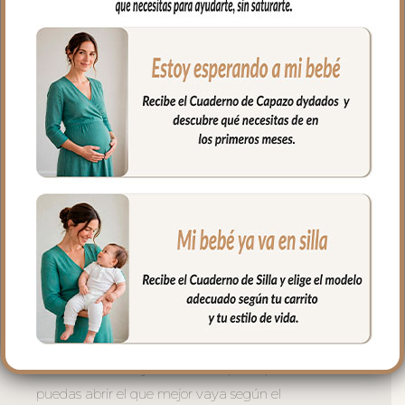
capota va unida al respaldo y no puedes
usar la trasera. Cuenta con un sistema de
sujeción adicional el S_PLUS para
conseguir que a la funda quede mejor
sujeta al respaldo. Son unas cintas que
pasas por las aberturas de los arneses en
el respaldo hasta pasar a la parte
posterior y se abrochan entre ellas.
Las aberturas verticales en el respaldo y
ojales en el culete son aptas para la salida
de arenes de todo tipo de sillas.
Abertura en el centro de la funda para
permitir plegar las sillas que tienen cierre
de libro.
En el culete dos ojales cerrados para que
puedas abrir el que mejor vaya según el