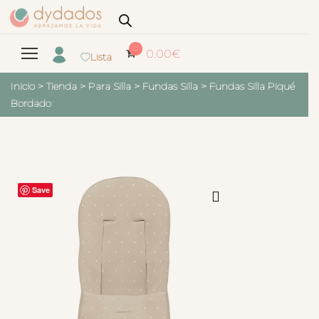
0
0.00
€
Lista
Inicio
>
Tienda
>
Para Silla
>
Fundas Silla
>
Fundas Silla Piqué
Bordado
Save