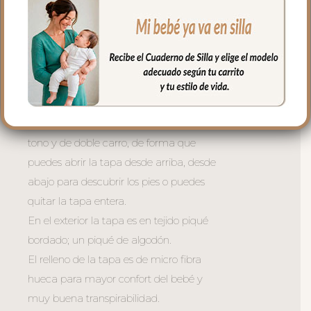
permitir plegar las sillas que tienen cierre
de libro.
En la zona de los pies una trasera elástica
para sujetar la funda en la parte de
abajo.
La tapa del saco va sujeta a la funda
mediante cremalleras laterales, siempre a
tono y de doble carro, de forma que
puedes abrir la tapa desde arriba, desde
abajo para descubrir los pies o puedes
quitar la tapa entera.
En el exterior la tapa es en tejido piqué
bordado; un piqué de algodón.
El relleno de la tapa es de micro fibra
hueca para mayor confort del bebé y
muy buena transpirabilidad.