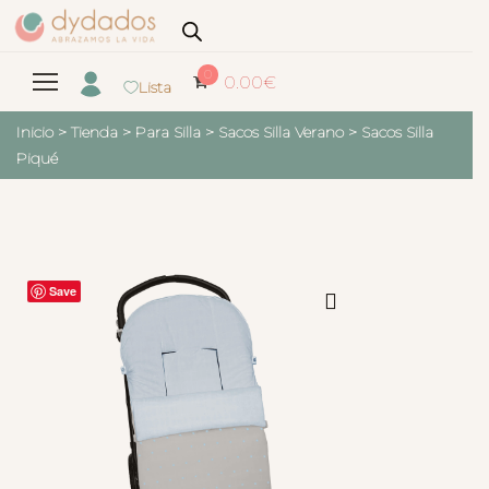
0
0.00
€
Lista
Inicio
>
Tienda
>
Para Silla
>
Sacos Silla Verano
>
Sacos Silla
Piqué
Save