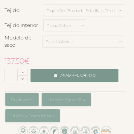
Tejido
Tejido interior
Modelo de
saco
137.50
€
AÑADIR AL CARRITO
Cualidades
Medidas Sacos Silla
Envíos y Devoluciones