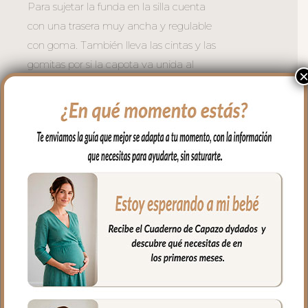
Para sujetar la funda en la silla cuenta
con una trasera muy ancha y regulable
con goma. También lleva las cintas y las
gomitas por si la capota va unida al
respaldo y no puedes usar la trasera.
Cuenta con un sistema de sujeción
adicional el S_PLUS para conseguir que
a la funda quede mejor sujeta al
respaldo. Son unas cintas que pasas por
las aberturas de los arneses en el respaldo
hasta pasar a la parte posterior y se
abrochan entre ellas.
Las aberturas verticales en el respaldo y
ojales en el culete son aptas para la salida
de arenes de todo tipo de sillas.
Abertura en el centro de la funda para