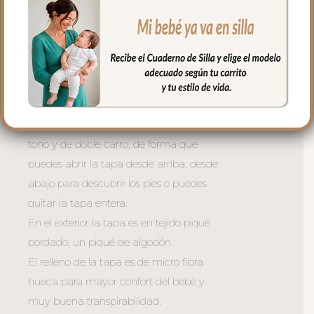
permitir plegar las sillas que tienen cierre
de libro.
En la zona de los pies una trasera elástica
para sujetar la funda en la parte de
abajo.
La tapa del saco va sujeta a la funda
mediante cremalleras laterales, siempre a
tono y de doble carro, de forma que
puedes abrir la tapa desde arriba, desde
abajo para descubrir los pies o puedes
quitar la tapa entera.
En el exterior la tapa es en tejido piqué
bordado; un piqué de algodón.
El relleno de la tapa es de micro fibra
hueca para mayor confort del bebé y
muy buena transpirabilidad.