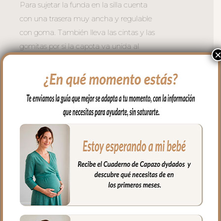
Para sujetar la funda en la silla cuenta
con una trasera muy ancha y regulable
con goma. También lleva las cintas y las
gomitas por si la capota va unida al
respaldo y no puedes usar la trasera.
Cuenta con un sistema de sujeción
adicional el S_PLUS para conseguir que
a la funda quede mejor sujeta al
respaldo. Son unas cintas que pasas por
las aberturas de los arneses en el respaldo
hasta pasar a la parte posterior y se
abrochan entre ellas.
Las aberturas verticales en el respaldo y
ojales en el culete son aptas para la salida
de arenes de todo tipo de sillas.
Abertura en el centro de la funda para