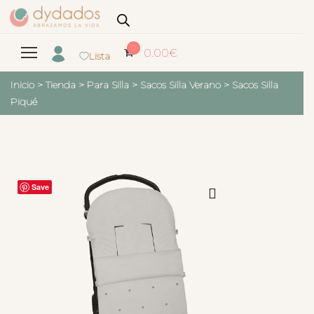
0
0.00
€
Lista
Inicio
>
Tienda
>
Para Silla
>
Sacos Silla Verano
>
Sacos Silla
Piqué
Save