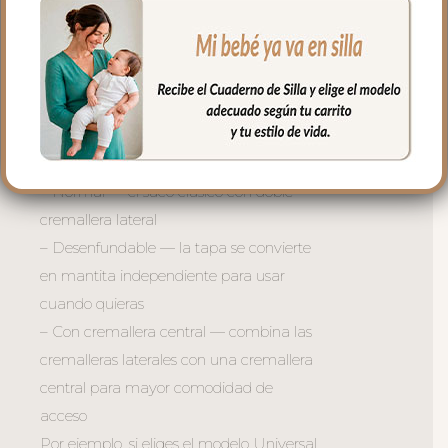
con cuatro modelos de sacos para silla:
Global, Universal, Recto y Gemelar. Así
cada mama puede elegir el que mejor se
adapte a su silla.
Además, cada modelo está disponible en
tres versiones:
– Normal — el saco clásico con doble
cremallera lateral
– Desenfundable — la tapa se convierte
en mantita independiente para usar
cuando quieras
– Con cremallera central — combina las
cremalleras laterales con una cremallera
central para mayor comodidad de
acceso
Por ejemplo, si eliges el modelo Universal