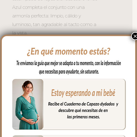
Azul completa el conjunto con una
armonía perfecta: limpio, cálido y
luminoso, tan agradable al tacto como a
la vista.
-Relleno de microfibra hueca —
transpirable y ligero para el verano.
– Respaldo de rejilla 3D — buena
ventilación en la espalda del bebe.
– Refuerzo en la zona de los pies con
tejido reciclado muy resistente.
– Doble cremallera lateral — acceso fácil
sin despertar al bebe. La tapa la puedes
quitar entera y te queda la funda para
usar como solo funda.
Existen muchos modelos de sillas en el
mercado, por eso en dydados contamos