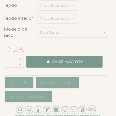
Tejido
Tejido interior
Modelo de
saco
117.50
€
AÑADIR AL CARRITO
Cualidades
Medidas Sacos Silla
Envíos y Devoluciones