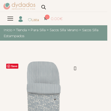
0
0.00
€
Lista
Inicio
>
Tienda
>
Para Silla
>
Sacos Silla Verano
>
Sacos Silla
Estampados
Save