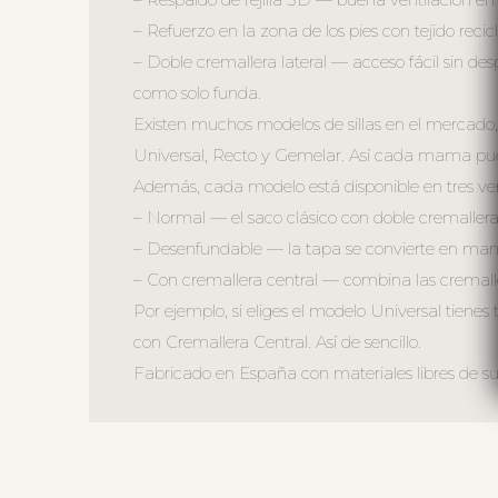
– Refuerzo en la zona de los pies con tejido reci
– Doble cremallera lateral — acceso fácil sin de
como solo funda.
Existen muchos modelos de sillas en el mercado,
Universal, Recto y Gemelar. Así cada mama puede
Además, cada modelo está disponible en tres ver
– Normal — el saco clásico con doble cremallera 
– Desenfundable — la tapa se convierte en mant
– Con cremallera central — combina las cremall
Por ejemplo, si eliges el modelo Universal tiene
con Cremallera Central. Así de sencillo.
Fabricado en España con materiales libres de sus