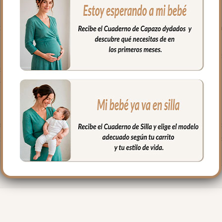
clado muy resistente.
spertar al bebe. La tapa la puedes quitar entera y te queda la fund
 por eso en dydados contamos con cuatro modelos de sacos para sil
 elegir el que mejor se adapte a su silla.
siones:
lateral
ita independiente para usar cuando quieras
eras laterales con una cremallera central para mayor comodidad 
s tres opciones: Saco Universal, Saco Universal Desenfundable o Sa
tancias nocivas. El encanto del sur de Francia para los paseos de 