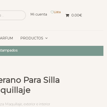
Lista
Mi cuenta
0.00
€
PARFUM
PRODUCTOS
Estampados
rano Para Silla
quillaje
 Maquillaje, exterior e interior