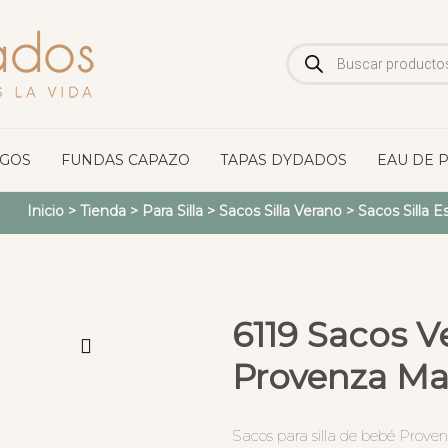
Búsqueda
de
productos
OGOS
FUNDAS CAPAZO
TAPAS DYDADOS
EAU DE 
Inicio
>
Tienda
>
Para Silla
>
Sacos Silla Verano
>
Sacos Silla 
6119 Sacos Ve
Provenza Ma
Sacos para silla de bebé Provenza