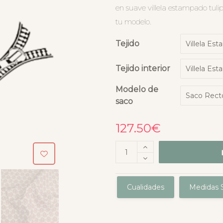
en suave villela estampado tuli
tu modelo.
Tejido
Tejido interior
Modelo de
saco
127.50
€
Cualidades
Medidas S