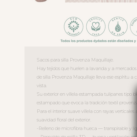
Sacos para silla Provenza Maquillaje.
Hay tejidos que huelen a lavanda y a mercados p
de silla Provenza Maquillaje lleva ese espíritu
vista.
Su exterior en villela estampada tulipanes tipo bl
estampado que evoca la tradición textil provenz
Para el interior suave villela con rayas verticales
suavidad floral del exterior.
-Relleno de microfibra hueca — transpirable y lig
– Respaldo de rejilla 3D — buena ventilación en 