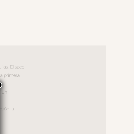
las. El saco
 a primera
×
, un
cción la