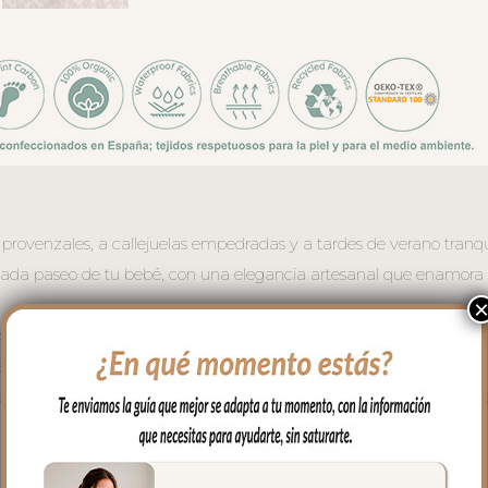
rovenzales, a callejuelas empedradas y a tardes de verano tranqui
 a cada paseo de tu bebé, con una elegancia artesanal que enamora
ock print tan característico del sur de Francia, sobre un fondo claro
al con una sensibilidad completamente actual.
 aporta frescura y carácter: un guiño clásico que equilibra a la perfe
ero para el verano.
la espalda del bebe.