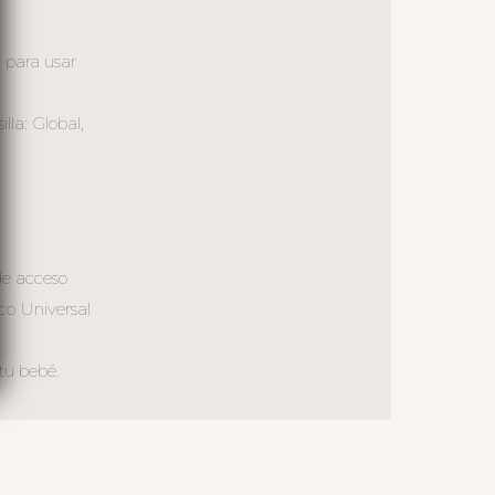
a para usar
la: Global,
de acceso
co Universal
tu bebé.