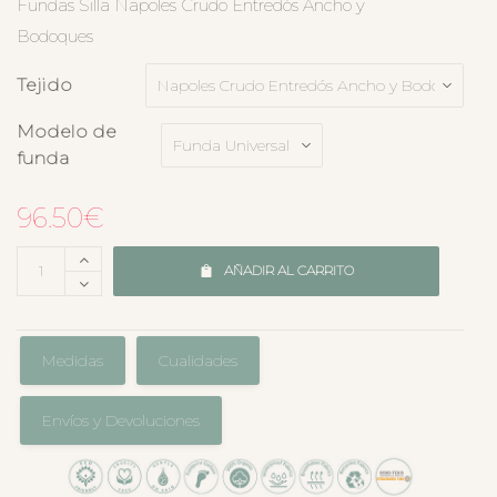
Fundas Silla Napoles Crudo Entredós Ancho y
Bodoques
Tejido
Modelo de
funda
96.50
€
AÑADIR AL CARRITO
Medidas
Cualidades
Envíos y Devoluciones