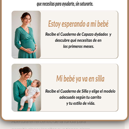
Para sujetar la funda en la silla cuenta
con una trasera muy ancha y regulable
con goma. También lleva las cintas y las
gomitas por si la capota va unida al
respaldo y no puedes usar la trasera.
Cuenta con un sistema de sujeción
adicional el S_PLUS para conseguir que
a la funda quede mejor sujeta al
respaldo. Son unas cintas que pasas por
las aberturas de los arneses en el respaldo
hasta pasar a la parte posterior y se
abrochan entre ellas.
Las aberturas verticales en el respaldo y
ojales en el culete son aptas para la salida
de arenes de todo tipo de sillas.
Abertura en el centro de la funda para