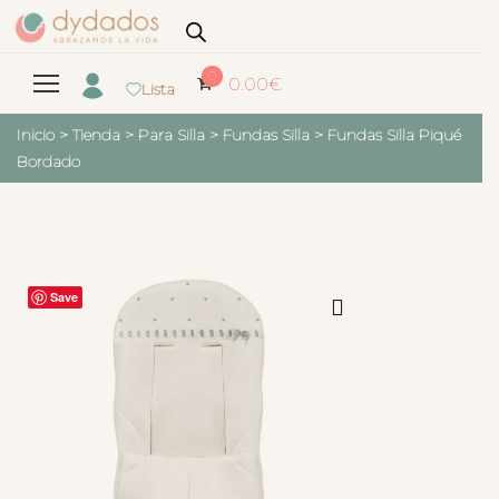
0
0.00
€
Lista
Inicio
>
Tienda
>
Para Silla
>
Fundas Silla
>
Fundas Silla Piqué
Bordado
Save