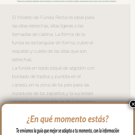
El Modelo de Funda Recta es ideal para
las sillas estrechas, sillas ligeras o las
llamadas de cabina. La forma de la
funda es rectangular sin forma, cubre el
respaldo y culete de las sillas que son
estrechas.
La funda en tejido piqué de algodón con
bordado de topitos y puntilla en el
canesú; en la zona de los pies para las
rozaduras de los zapatitos y la suciedad
un tejido impermeable de fácil limpieza y
realizado a partir de plásticos reciclados.
El relleno de la funda es de micro fibra
hueca para mayor confort del bebé y