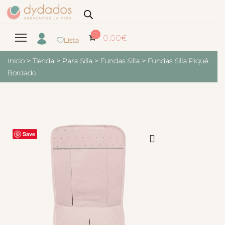
0
0.00
€
Lista
Inicio
>
Tienda
>
Para Silla
>
Fundas Silla
>
Fundas Silla Piqué
Bordado
Save