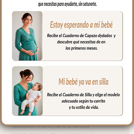
muy buena transpirabilidad. Por el revés
un tejido rejilla 3D para una mejor
ventilación.
Para sujetar la funda en la silla tenemos
las cintas y las gomitas para sujetar en la
parte de arriba del respaldo. Cuenta con
el sistema de sujeción S_PLUS para
conseguir que a la funda quede mejor
sujeta al respaldo. Son unas cintas que
pasas por las aberturas de los arneses en
el respaldo hasta pasar a la parte
posterior y se abrochan entre ellas.
Las aberturas verticales en el respaldo y
ojales en el culete son aptas para la salida
de arenes de todo tipo de sillas.
Abertura en el centro de la funda para