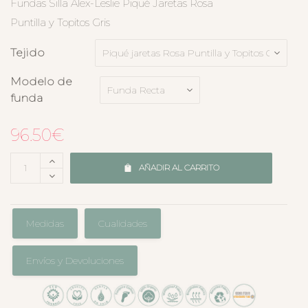
Fundas Silla Alex-Leslie Piqué Jaretas Rosa
Puntilla y Topitos Gris
Tejido
Modelo de
funda
96.50
€
AÑADIR AL CARRITO
Medidas
Cualidades
Envíos y Devoluciones