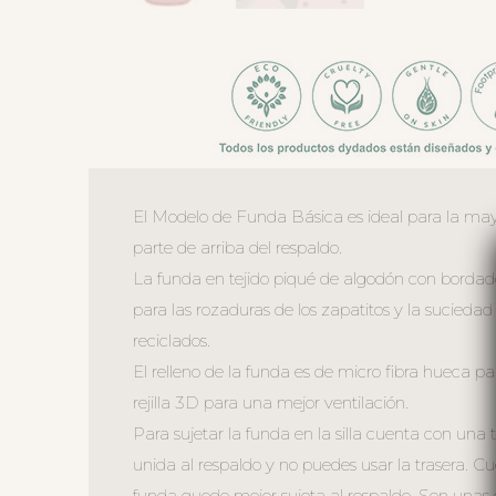
El Modelo de Funda Básica es ideal para la mayo
parte de arriba del respaldo.
La funda en tejido piqué de algodón con bordado d
para las rozaduras de los zapatitos y la suciedad
reciclados.
El relleno de la funda es de micro fibra hueca p
rejilla 3D para una mejor ventilación.
Para sujetar la funda en la silla cuenta con una 
unida al respaldo y no puedes usar la trasera. 
funda quede mejor sujeta al respaldo. Son unas c