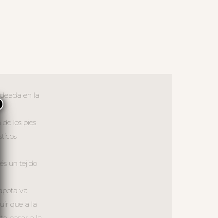
ndeada en la
×
de los pies
sticos
és un tejido
capota va
ir que a la
ta pasar a la