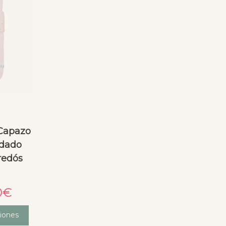
 Capazo
rdado
tredós
0
€
iones