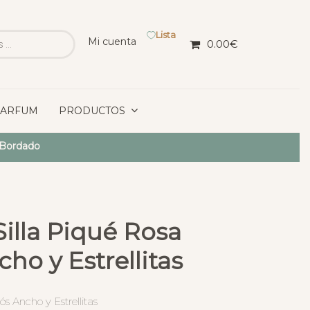
Lista
Mi cuenta
0.00
€
PARFUM
PRODUCTOS
 Bordado
illa Piqué Rosa
ho y Estrellitas
s Ancho y Estrellitas