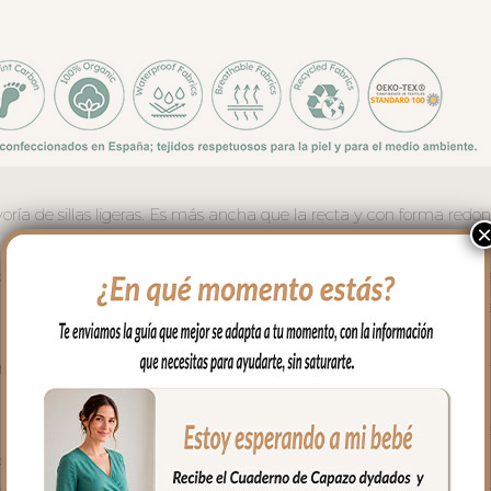
ría de sillas ligeras. Es más ancha que la recta y con forma redo
e estrellitas y entredós ancho con lacito en el canesú; en la zona 
 un tejido impermeable de fácil limpieza y realizado a partir de plá
ara mayor confort del bebé y muy buena transpirabilidad. Por el rev
trasera con goma. También lleva las cintas y las gomitas por si la 
Cuenta con un sistema de sujeción adicional el S_PLUS para consegu
intas que pasas por las aberturas de los arneses en el respaldo has