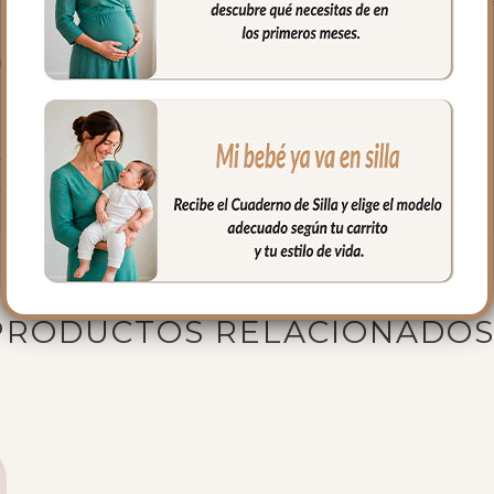
 el culete son aptas para la salida de arenes de todo tipo de sillas.
gar las sillas que tienen cierre de libro.
brir el que mejor vaya según el arnés inferior de tu silla.
ujetar la funda en la parte de abajo.
fría, jabones no abrasivos y secado al natural.
PRODUCTOS RELACIONADO