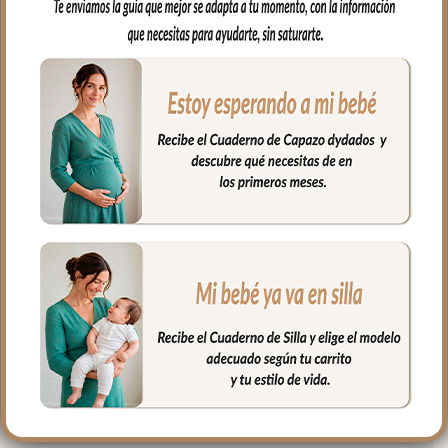
con una trasera con goma. También
lleva las cintas y las gomitas por si la
capota va unida al respaldo y no puedes
usar la trasera. Cuenta con un sistema de
sujeción adicional el S_PLUS para
conseguir que a la funda quede mejor
sujeta al respaldo. Son unas cintas que
pasas por las aberturas de los arneses en
el respaldo hasta pasar a la parte
posterior y se abrochan entre ellas.
Las aberturas verticales en el respaldo y
ojales en el culete son aptas para la salida
de arenes de todo tipo de sillas.
Abertura en el centro de la funda para
permitir plegar las sillas que tienen cierre
de libro.