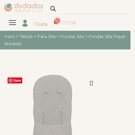
0
0.00
€
Lista
Inicio
>
Tienda
>
Para Silla
>
Fundas Silla
>
Fundas Silla Piqué
Bordado
Save