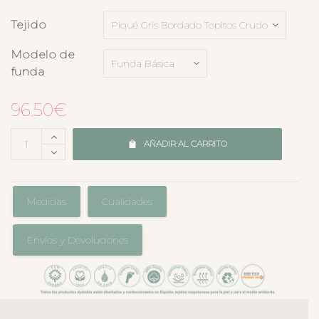
Tejido
Modelo de
funda
96.50
€
AÑADIR AL CARRITO
Medidas
Cualidades
Envíos y Devoluciones