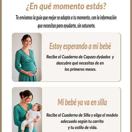
con una trasera muy ancha y regulable
con goma. También lleva las cintas y las
gomitas por si la capota va unida al
respaldo y no puedes usar la trasera.
Las aberturas verticales en el respaldo y
ojales en el culete y en los laterales son
aptos para la salida de arenes de todo
tipo de sillas.
En la zona de los pies una trasera elástica
para sujetar la funda en la parte de
abajo.
La tapa del saco va sujeta a la funda
mediante cremalleras laterales, siempre a
tono y de doble carro, de forma que
puedes abrir la tapa desde arriba, desde
abajo para descubrir los pies o puedes