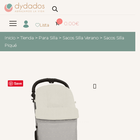
0
0.00
€
Lista
Inicio
>
Tienda
>
Para Silla
>
Sacos Silla Verano
>
Sacos Silla
Piqué
Save