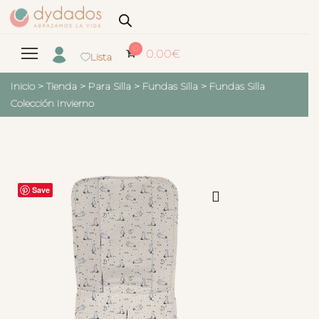
0
0.00
€
Lista
Inicio
>
Tienda
>
Para Silla
>
Fundas Silla
>
Fundas Silla
Colección Invierno
Save