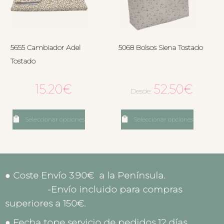
5655 Cambiador Adel
5068 Bolsos Siena Tostado
Tostado
15.20
€
52.50
€
Desde:
Seleccionar opciones
Seleccionar opciones
● Coste Envío 3.90€ a la Península.
-Envío incluido para compras
superiores a 150€.
● Fecha tope servicio de pedidos 12 días