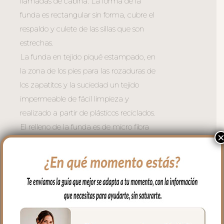
llamadas de cabina. La forma de la
funda es rectangular sin forma, cubre el
respaldo y culete de las sillas que son
estrechas.
La funda en tejido piqué estampado, en
la zona de los pies para las rozaduras de
los zapatitos y la suciedad un tejido
impermeable de fácil limpieza y
realizado a partir de plásticos reciclados.
El relleno de la funda es de micro fibra
hueca para mayor confort del bebé y
muy buena transpirabilidad. Por el revés
un tejido rejilla 3D para una mejor
ventilación.
Para sujetar la funda en la silla tenemos
las cintas y las gomitas para sujetar en la