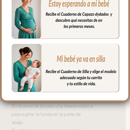
parte de arriba del respaldo. Cuenta con
el sistema de sujeción S_PLUS para
conseguir que a la funda quede mejor
sujeta al respaldo. Son unas cintas que
pasas por las aberturas de los arneses en
el respaldo hasta pasar a la parte
posterior y se abrochan entre ellas.
Las aberturas verticales en el respaldo y
ojales en el culete son aptas para la salida
de arenes de todo tipo de sillas.
Abertura en el centro de la funda para
permitir plegar las sillas que tienen cierre
de libro.
En la zona de los pies una trasera elástica
para sujetar la funda en la parte de
abajo.