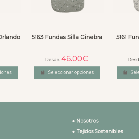
Orlando
5163 Fundas Silla Ginebra
5161 Fun
r
46.00
€
Desde:
Desd
iones
Seleccionar opciones
Sel
● Nosotros
● Tejidos Sostenibles