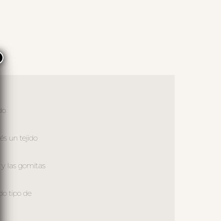
×
do
és un tejido
 y las gomitas
do tipo de