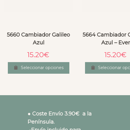
5660 Cambiador Galileo
5664 Cambiador 
Azul
Azul – Eve
15.20
€
15.20
€
Seleccionar opciones
Seleccionar opc
● Coste Envío 3.90€ a la
Península.