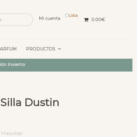
Lista
Mi cuenta
0.00
€
PARFUM
PRODUCTOS
ión Invierno
Silla Dustin
 Maquillaje