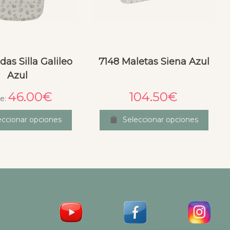
das Silla Galileo
7148 Maletas Siena Azul
Azul
46.00
€
104.50
€
e:
eccionar opciones
Seleccionar opciones