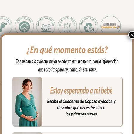
chas y largas en el respaldo y sillas que tienen forma de sillón.
 los pies para las rozaduras de los zapatitos y la suciedad un teji
r de plásticos reciclados.
ara mayor confort del bebé y muy buena transpirabilidad. Por el rev
 trasera muy ancha y regulable con goma. También lleva las cintas
usar la trasera.
 el culete y en los laterales son aptos para la salida de arenes de to
ujetar la funda en la parte de abajo.