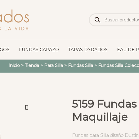
Búsqueda
de
productos
OGOS
FUNDAS CAPAZO
TAPAS DYDADOS
EAU DE 
Inicio
>
Tienda
>
Para Silla
>
Fundas Silla
>
Fundas Silla Colecc
5159 Fundas 
Maquillaje
Fundas para Silla diseño Dustin