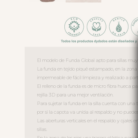
El modelo de Funda Global apto para sillas muy an
La funda en tejido piqué estampado, en la zona de
impermeable de fácil limpieza y realizado a parti
El relleno de la funda es de micro fibra hueca p
rejilla 3D para una mejor ventilación.
Para sujetar la funda en la silla cuenta con una
por si la capota va unida al respaldo y no puedes 
Las aberturas verticales en el respaldo y ojales en
sillas.
En la zona de los pies una trasera elástica para s