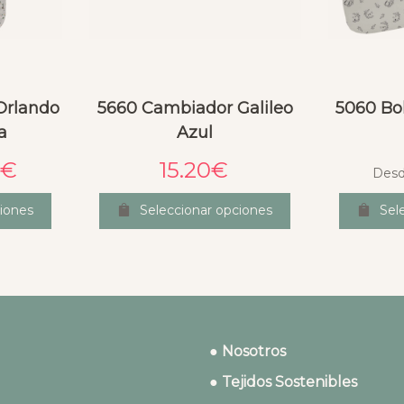
 Orlando
5660 Cambiador Galileo
5060 Bol
a
Azul
€
15.20
€
Des
iones
Seleccionar opciones
Sel
● Nosotros
● Tejidos Sostenibles