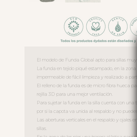
El modelo de Funda Global apto para sillas muy an
La funda en tejido piqué estampado, en la zona de
impermeable de fácil limpieza y realizado a parti
El relleno de la funda es de micro fibra hueca p
rejilla 3D para una mejor ventilación.
Para sujetar la funda en la silla cuenta con una
por si la capota va unida al respaldo y no puedes 
Las aberturas verticales en el respaldo y ojales en
sillas.
En la zona de los pies una trasera elástica para s