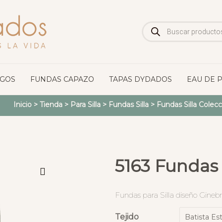
Búsqueda
de
productos
OGOS
FUNDAS CAPAZO
TAPAS DYDADOS
EAU DE 
Inicio
>
Tienda
>
Para Silla
>
Fundas Silla
>
Fundas Silla Colecc
5163 Fundas 
Fundas para Silla diseño Gineb
Tejido