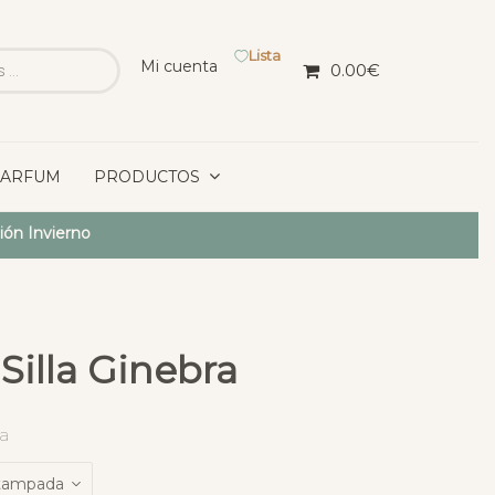
Lista
Mi cuenta
0.00
€
PARFUM
PRODUCTOS
ión Invierno
Silla Ginebra
ra