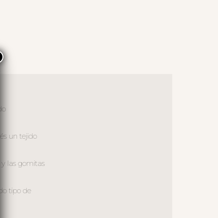
×
do
és un tejido
 y las gomitas
do tipo de