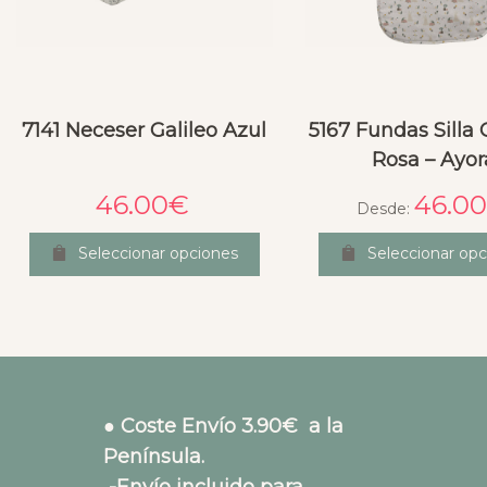
7141 Neceser Galileo Azul
5167 Fundas Silla
Rosa – Ayor
46.00
€
46.00
Desde:
Seleccionar opciones
Seleccionar opc
● Coste Envío 3.90€ a la
Península.