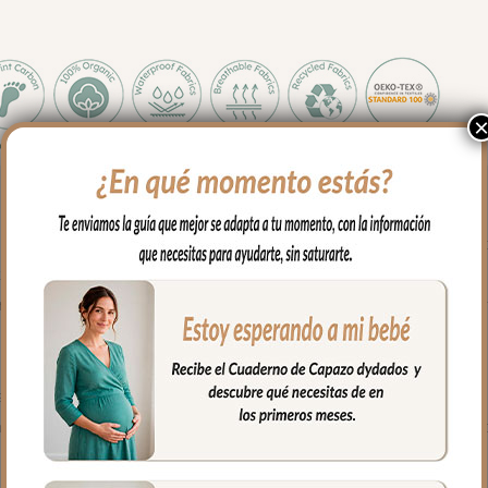
chas y largas en el respaldo y sillas que tienen forma de sillón.
 los pies para las rozaduras de los zapatitos y la suciedad un teji
r de plásticos reciclados.
ara mayor confort del bebé y muy buena transpirabilidad. Por el rev
 trasera muy ancha y regulable con goma. También lleva las cintas
usar la trasera.
 el culete y en los laterales son aptos para la salida de arenes de to
ujetar la funda en la parte de abajo.