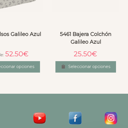
sos Galileo Azul
5461 Bajera Colchón
Galileo Azul
52.50
€
25.50
€
de:
eccionar opciones
Seleccionar opciones