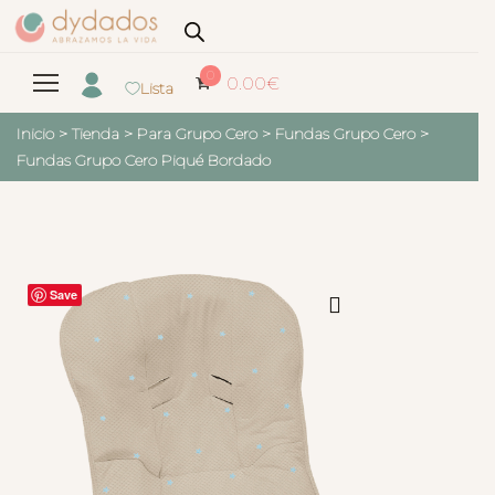
0
0.00
€
Lista
Inicio
>
Tienda
>
Para Grupo Cero
>
Fundas Grupo Cero
>
Fundas Grupo Cero Piqué Bordado
Save