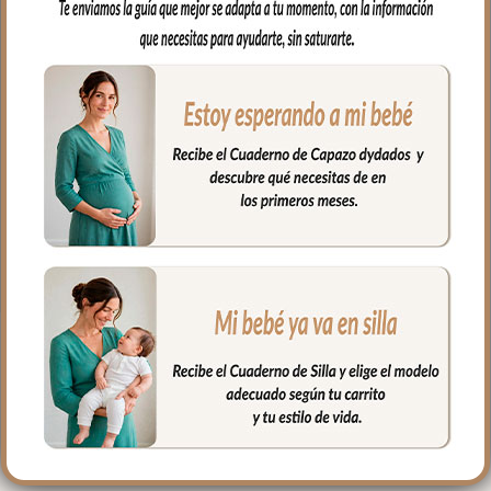
el revés un tejido rejilla 3D para una
mejor ventilación.
Ojales en respaldo y culete para la salida
de arneses. Traseras ajustadas con goma
en la parte superior y en la inferior para
que quede bien sujeta.
Puedes lavar a mano o en lavadora,
siempre agua fría, jabones no abrasivos y
secado al natural.
PRODUCTOS
RELACIONADOS