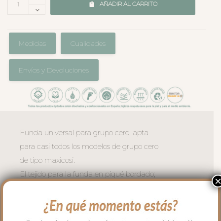
AÑADIR AL CARRITO
Medidas
Cualidades
Envíos y Devoluciones
Funda universal para grupo cero, apta
para casi todos los modelos de grupo cero
de tipo maxicosi.
El tejido para la funda en piqué bordado;
un piqué de algodón. Con un relleno de
micro fibra hueca para mayor confort del
bebé y muy buena transpirabilidad. Por